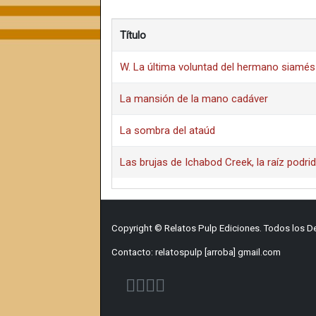
Título
W. La última voluntad del hermano siamés
La mansión de la mano cadáver
La sombra del ataúd
Las brujas de Ichabod Creek, la raíz podri
Copyright © Relatos Pulp Ediciones. Todos los 
Contacto: relatospulp [arroba] gmail.com