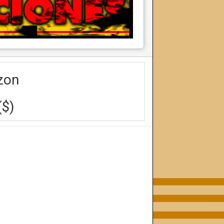
zon
($)