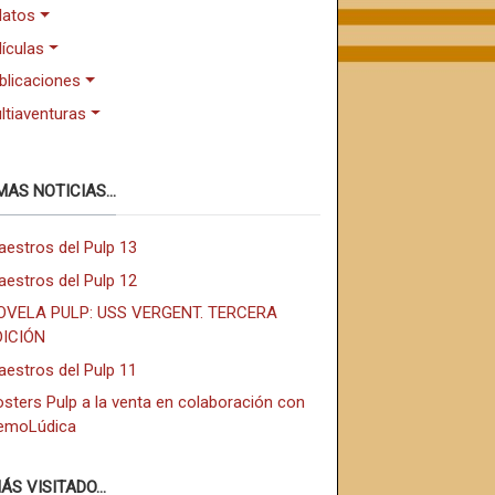
latos
lículas
blicaciones
ltiaventuras
MAS NOTICIAS...
aestros del Pulp 13
aestros del Pulp 12
OVELA PULP: USS VERGENT. TERCERA
DICIÓN
aestros del Pulp 11
sters Pulp a la venta en colaboración con
emoLúdica
ÁS VISITADO...