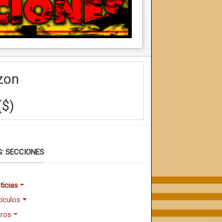
zon
($)
: SECCIONES
ticias
tículos
bros