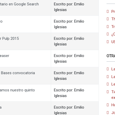
tario en Google Search
Escrito por: Emilio
Iglesias
P
T
ro
Escrito por: Emilio
Tr
Iglesias
¿Q
r Pulp 2015
Escrito por: Emilio
U
Iglesias
teaser
Escrito por: Emilio
OTR
Iglesias
La
. Bases convocatoria
Escrito por: Emilio
La
Iglesias
Le
ramos nuestro quinto
Escrito por: Emilio
T
Iglesias
ex
Ho
a
Escrito por: Emilio
J
Iglesias