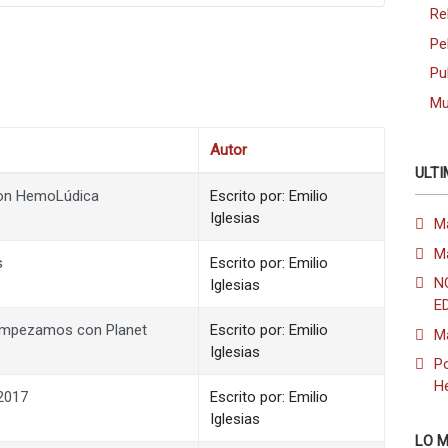
Re
Pe
Pu
Mu
Autor
ULTI
 con HemoLúdica
Escrito por: Emilio
Iglesias
M
M
s
Escrito por: Emilio
N
Iglesias
E
 Empezamos con Planet
Escrito por: Emilio
M
Iglesias
Po
H
 2017
Escrito por: Emilio
Iglesias
LO M