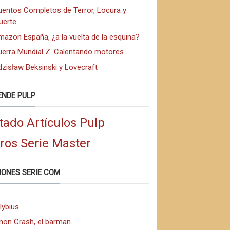
uentos Completos de Terror, Locura y
uerte
azon España, ¿a la vuelta de la esquina?
uerra Mundial Z. Calentando motores
zisław Beksinski y Lovecraft
ENDE PULP
tado Artículos Pulp
bros Serie Master
IONES SERIE COM
lybius
non Crash, el barman...