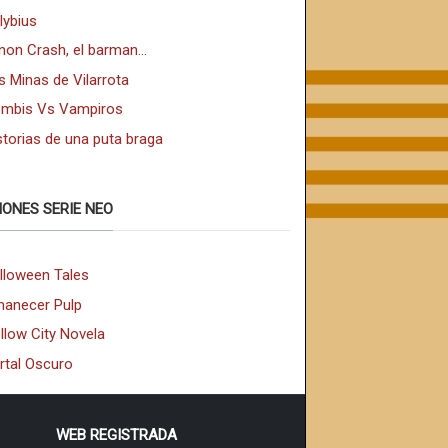
lybius
non Crash, el barman...
s Minas de Vilarrota
mbis Vs Vampiros
storias de una puta braga
IONES SERIE NEO
lloween Tales
anecer Pulp
llow City Novela
rtal Oscuro
WEB REGISTRADA