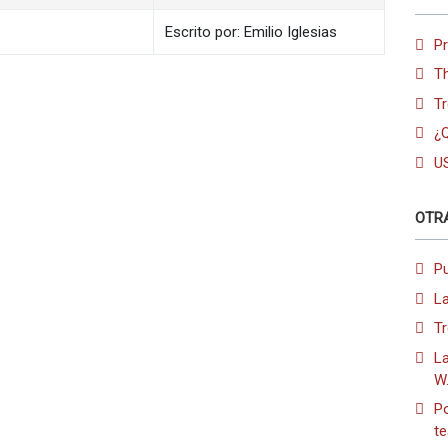
Escrito por: Emilio Iglesias
P
T
Tr
¿Q
U
OTR
P
La
Tr
L
W
Po
t