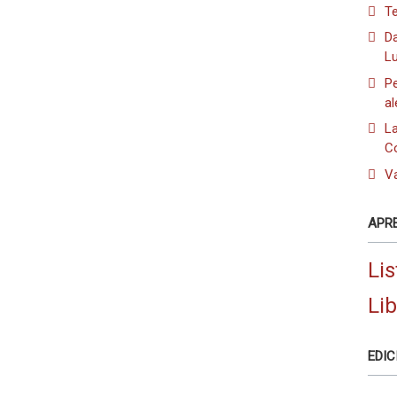
Te
Da
L
Pe
a
L
C
Va
APR
Lis
Li
EDIC