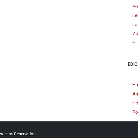
Po
Le
La
Zo
Hi
EDIC
Ha
Am
Ho
Po
Derechos Reservados