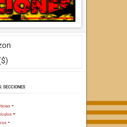
zon
($)
: SECCIONES
ticias
tículos
bros