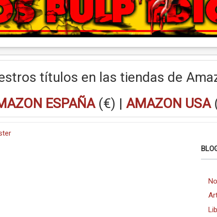
estros títulos en las tiendas de Ama
MAZON ESPAÑA
(€) |
AMAZON USA
ster
BLOG
No
Ar
Li