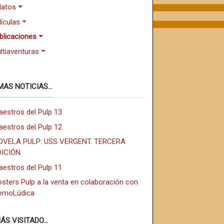
latos
lículas
blicaciones
ltiaventuras
MAS NOTICIAS...
aestros del Pulp 13
aestros del Pulp 12
OVELA PULP: USS VERGENT. TERCERA
DICIÓN
aestros del Pulp 11
sters Pulp a la venta en colaboración con
emoLúdica
ÁS VISITADO...