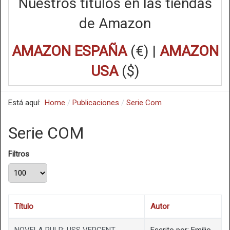
Nuestros títulos en las tiendas
de Amazon
AMAZON ESPAÑA
(€) |
AMAZON
USA
($)
Está aquí:
Home
Publicaciones
Serie Com
Serie COM
Filtros
Cantidad a mostrar
Título
Autor
NOVELA PULP: USS VERGENT.
Escrito por: Emilio