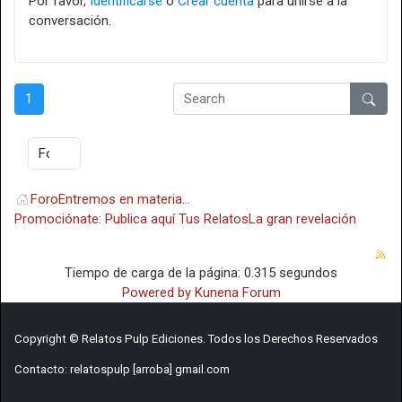
Por favor,
Identificarse
o
Crear cuenta
para unirse a la
conversación.
1
Foro
Entremos en materia...
Promociónate: Publica aquí Tus Relatos
La gran revelación
Tiempo de carga de la página: 0.315 segundos
Powered by
Kunena Forum
Copyright © Relatos Pulp Ediciones. Todos los Derechos Reservados
Contacto: relatospulp [arroba] gmail.com