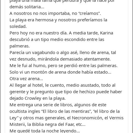
playa una mala fama que perdura y que la hace por
demás solitaria...
A nosotros no nos importaba, no “creíamos”.
La playa era hermosa y nosotros preferíamos la
soledad.
Pero hoy no era nuestro día. A media tarde, Karina
descubrió a un tipo medio escondido entre las
palmeras.
Parecía un vagabundo o algo asé, lleno de arena, tal
vez desnudo, mirándola demasiado atentamente.
Me le fui al humo, pero se perdió entre las palmeras.
Solo vi un montón de arena donde había estado...
Otra vez arena...
Al llegar al hotel, le cuento, medio asustado, todo al
gerente y le pregunto que tipo de hechizo puede haber
dejado Crowley en la playa.
Me entrega una serie de libros, algunos de este
ocultista ingles “El libro de las mentiras”, “el libro de la
Ley” y otros mas generales, el Necronomicón, el Vermis
Misterii, la Biblia negra del Faar, etc...
Me quedé toda la noche leyendo...