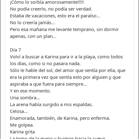
¡Cómo lo sorbía amorosamente!!!!!
No podía creerlo, no podía ser verdad.
Estaba de vacaciones, esto era el paraíso...
No lo creería jamás...
Pero esa mañana me levante temprano, sin dormir
apenas, con un plan...
Día 7
Volví a buscar a Karina para ir a la playa, como todos
los días, como si no pasara nada.
Sólo le hable del sol, del amor que sentía por ella, que
era la primera vez que sentía esto por alguien y que
aspiraba a que fuera para siempre...
Y en ese momento.
Una sombra...
La arena había surgido a mis espaldas.
Celosa...
Enamorada, también, de Karina, pero enferma.
Me golpea.
Karina grita
La tomo de la mano y huimos hacia la cueva.