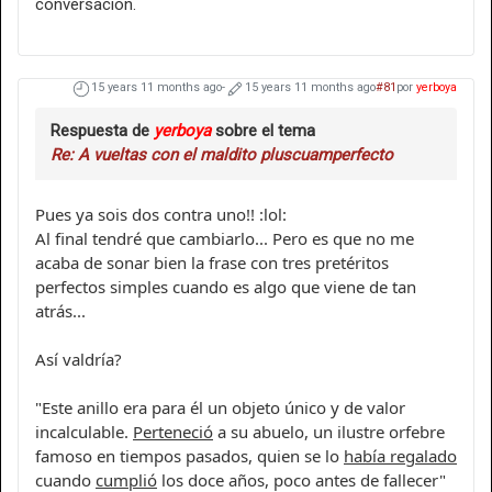
conversación.
15 years 11 months ago
-
15 years 11 months ago
#81
por
yerboya
Respuesta de
yerboya
sobre el tema
Re: A vueltas con el maldito pluscuamperfecto
Pues ya sois dos contra uno!! :lol:
Al final tendré que cambiarlo... Pero es que no me
acaba de sonar bien la frase con tres pretéritos
perfectos simples cuando es algo que viene de tan
atrás...
Así valdría?
"Este anillo era para él un objeto único y de valor
incalculable.
Perteneció
a su abuelo, un ilustre orfebre
famoso en tiempos pasados, quien se lo
había regalado
cuando
cumplió
los doce años, poco antes de fallecer"