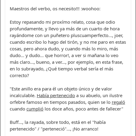
Maestros del verbo, os necesito!!! :woohoo:
Estoy repasando mi proxímo relato, cosa que odio
profundamente, y llevo ya más de un cuarto de hora
rayándome con un puñetero pluscuamperfecto..., joer,
cuando escribo lo hago del tirón, y no me paro en estas
cosas, pero ahora dudo, y cuando más lo miro, más
dudo... y dudo... que horror!, a ver si mañana lo veo
más claro..., bueno, a ver..., por ejemplo, en esta frase,
en lo subrayado, ¿Qué tiempo verbal sería el más
correcto?
"Este anillo era para él un objeto único y de valor
incalculable.
Había pertenecido
a su abuelo, un ilustre
orfebre famoso en tiempos pasados, quien se lo
regaló
cuando
cumplió
los doce años, poco antes de fallecer"
Buff..., la rayada, sobre todo, está en el "había
pertenecido" / "perteneció"..., ¡No arranco!