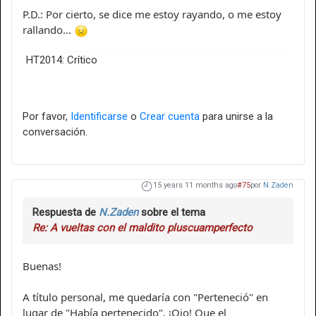
P.D.: Por cierto, se dice me estoy rayando, o me estoy
rallando...
HT2014: Crítico
Por favor,
Identificarse
o
Crear cuenta
para unirse a la
conversación.
15 years 11 months ago
#75
por
N.Zaden
Respuesta de
N.Zaden
sobre el tema
Re: A vueltas con el maldito pluscuamperfecto
Buenas!
A título personal, me quedaría con "Perteneció" en
lugar de "Había pertenecido". ¡Ojo! Que el