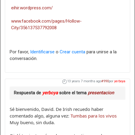
eihir.wordpress.com/
www.facebook.com/pages/Hollow-
City/356137537792008
Por favor,
Identificarse
o
Crear cuenta
para unirse a la
conversación.
13 years 7 months ago
#990
por
yerboya
Respuesta de
yerboya
sobre el tema
presentacion
Sé bienvenido, David. De Irish recuedo haber
comentado algo, alguna vez:
Tumbas para los vivos
Muy bueno, sin duda.