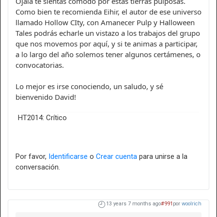
Ojalá te sientas cómodo por estas tierras pulposas.
Como bien te recomienda Eihir, el autor de ese universo
llamado Hollow CIty, con Amanecer Pulp y Halloween
Tales podrás echarle un vistazo a los trabajos del grupo
que nos movemos por aquí, y si te animas a participar,
a lo largo del año solemos tener algunos certámenes, o
convocatorias.
Lo mejor es irse conociendo, un saludo, y sé
bienvenido David!
HT2014: Crítico
Por favor,
Identificarse
o
Crear cuenta
para unirse a la
conversación.
13 years 7 months ago
#991
por
woolrich