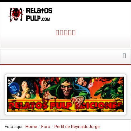
Está aquí:
Home
Foro
Perfil de ReynaldoJorge