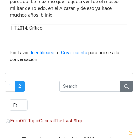
parecido. Lo máximo que llegué a ver fue el museo
militar de Toledo, en el Alcazar, y de eso ya hace
muchos años :blink:
HT2014: Crítico
Por favor,
Identificarse
o
Crear cuenta
para unirse a la
conversación.
1
2
Foro
Off Topic
General
The Last Ship