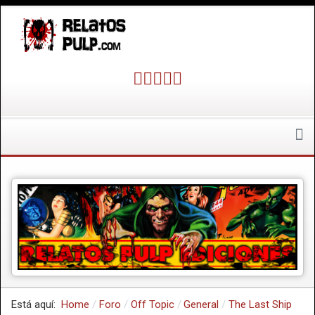
Está aquí:
Home
Foro
Off Topic
General
The Last Ship