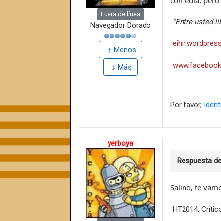
comedia, pero 
Fuera de línea
"Entre usted l
Navegador Dorado
eihir.wordpres
Menos
www.facebook
Más
Por favor,
Ident
yerboya
Respuesta d
Salino, te vam
HT2014: Crític