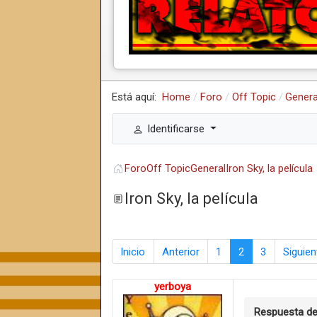
Está aquí:
Home
Foro
Off Topic
Genera
Identificarse
Foro
Off Topic
General
Iron Sky, la película
Iron Sky, la película
Inicio
Anterior
1
2
3
Siguien
yerboya
Respuesta d