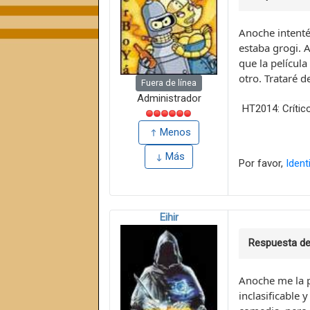
Anoche intenté
estaba grogi. 
que la película
otro. Trataré 
Fuera de línea
Administrador
HT2014: Crític
Menos
Más
Por favor,
Ident
Eihir
Respuesta d
Anoche me la p
inclasificable 