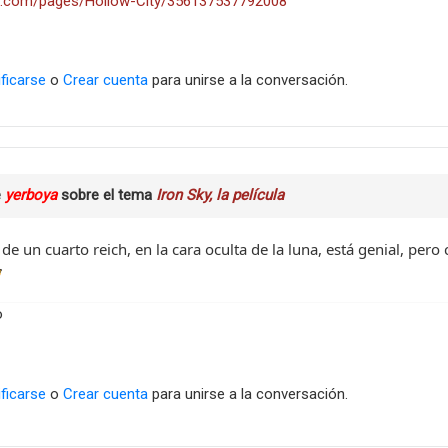
.com/pages/Hollow-City/356137537792008
ificarse
o
Crear cuenta
para unirse a la conversación.
e
yerboya
sobre el tema
Iron Sky, la película
a de un cuarto reich, en la cara oculta de la luna, está genial, per
o
ificarse
o
Crear cuenta
para unirse a la conversación.