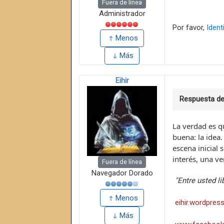
Fuera de línea
Administrador
Por favor,
Ident
Menos
Más
Eihir
Respuesta d
La verdad es qu
buena: la idea.
escena inicial 
interés, una v
Fuera de línea
Navegador Dorado
"Entre usted l
Menos
eihir.wordpres
Más