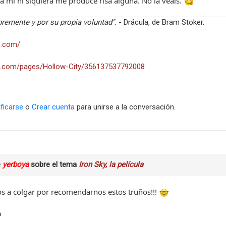
a mi ni siquiera me produce risa alguna. No la veáis.
ibremente y por su propia voluntad".
- Drácula, de Bram Stoker.
s.com/
.com/pages/Hollow-City/356137537792008
ificarse
o
Crear cuenta
para unirse a la conversación.
e
yerboya
sobre el tema
Iron Sky, la película
os a colgar por recomendarnos estos truños!!!
o