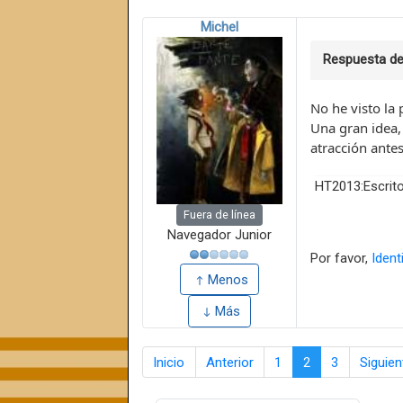
Michel
Respuesta d
No he visto la 
Una gran idea,
atracción antes
HT2013:Escrito
Fuera de línea
Navegador Junior
Por favor,
Ident
Menos
Más
Inicio
Anterior
1
2
3
Siguien