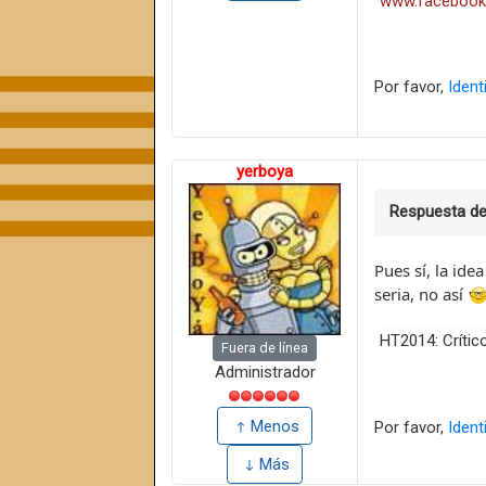
www.facebook
Por favor,
Ident
yerboya
Respuesta d
Pues sí, la ide
seria, no así
HT2014: Crític
Fuera de línea
Administrador
Menos
Por favor,
Ident
Más