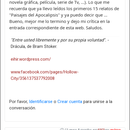
novela gráfica, película, serie de Tv, ...). Lo que me
recuerda que ya llevo leídos los primeros 15 relatos de
"Paisajes del Apocalipsis" y ya puedo decir que ...
Bueno, mejor me lo termino y dejo mi crítica en la
entrada correspondiente de esta web. Saludos.
"Entre usted libremente y por su propia voluntad".
-
Drácula, de Bram Stoker.
eihir.wordpress.com/
www.facebook.com/pages/Hollow-
City/356137537792008
Por favor,
Identificarse
o
Crear cuenta
para unirse a la
conversación.
13 years 8 months ago
#903
por
yerboya