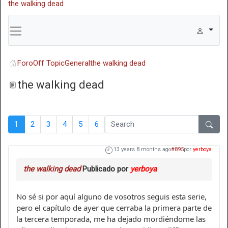
the walking dead
Foro
Off Topic
General
the walking dead
the walking dead
1
2
3
4
5
6
13 years 8 months ago
#895
por
yerboya
the walking dead
Publicado por
yerboya
No sé si por aquí alguno de vosotros seguis esta serie,
pero el capítulo de ayer que cerraba la primera parte de
la tercera temporada, me ha dejado mordiéndome las