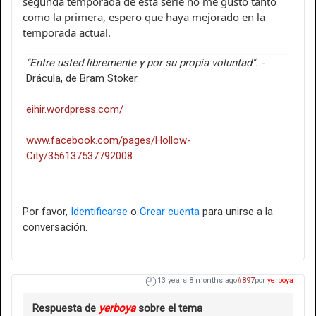
segunda temporada de esta serie no me gustó tanto
como la primera, espero que haya mejorado en la
temporada actual.
"Entre usted libremente y por su propia voluntad".
-
Drácula, de Bram Stoker.
eihir.wordpress.com/
www.facebook.com/pages/Hollow-
City/356137537792008
Por favor,
Identificarse
o
Crear cuenta
para unirse a la
conversación.
13 years 8 months ago
#897
por
yerboya
Respuesta de
yerboya
sobre el tema