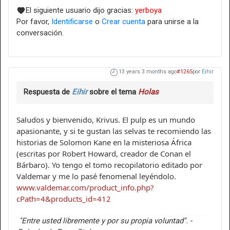
El siguiente usuario dijo gracias:
yerboya
Por favor,
Identificarse
o
Crear cuenta
para unirse a la
conversación.
13 years 3 months ago
#1265
por
Eihir
Respuesta de
Eihir
sobre el tema
Holas
Saludos y bienvenido, Krivus. El pulp es un mundo
apasionante, y si te gustan las selvas te recomiendo las
historias de Solomon Kane en la misteriosa África
(escritas por Robert Howard, creador de Conan el
Bárbaro). Yo tengo el tomo recopilatorio editado por
Valdemar y me lo pasé fenomenal leyéndolo.
www.valdemar.com/product_info.php?
cPath=4&products_id=412
"Entre usted libremente y por su propia voluntad".
-