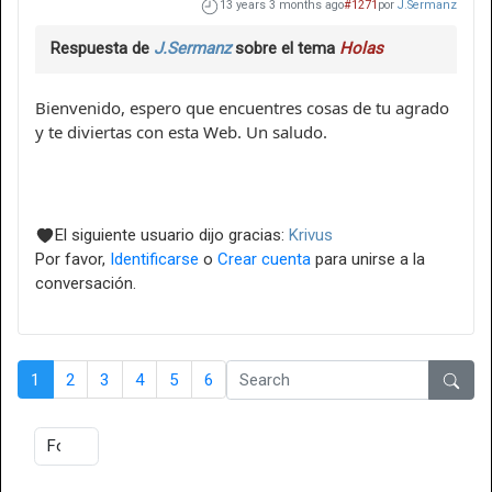
13 years 3 months ago
#1271
por
J.Sermanz
Respuesta de
J.Sermanz
sobre el tema
Holas
Bienvenido, espero que encuentres cosas de tu agrado
y te diviertas con esta Web. Un saludo.
El siguiente usuario dijo gracias:
Krivus
Por favor,
Identificarse
o
Crear cuenta
para unirse a la
conversación.
1
2
3
4
5
6