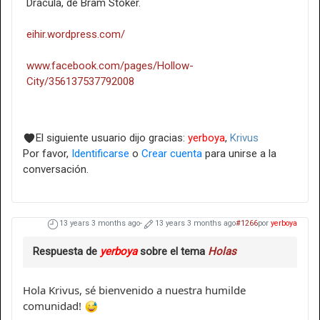
Drácula, de Bram Stoker.
eihir.wordpress.com/
www.facebook.com/pages/Hollow-
City/356137537792008
El siguiente usuario dijo gracias:
yerboya
,
Krivus
Por favor,
Identificarse
o
Crear cuenta
para unirse a la
conversación.
13 years 3 months ago
-
13 years 3 months ago
#1266
por
yerboya
Respuesta de
yerboya
sobre el tema
Holas
Hola Krivus, sé bienvenido a nuestra humilde
comunidad!