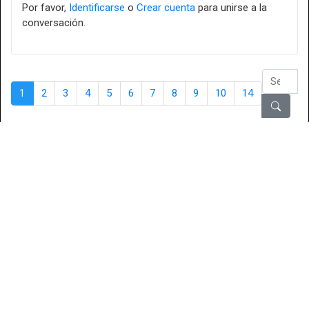
Por favor,
Identificarse
o
Crear cuenta
para unirse a la
conversación.
1
2
3
4
5
6
7
8
9
10
14
Foro
Foro Relatos Pulp Ediciones
Información, dudas, quejas, sugerencias
Amanecer Pulp. Primer Volumen Serie Neo
Tiempo de carga de la página: 0.363 segundos
Powered by
Kunena Forum
Copyright © Relatos Pulp Ediciones. Todos los Derechos Reservados