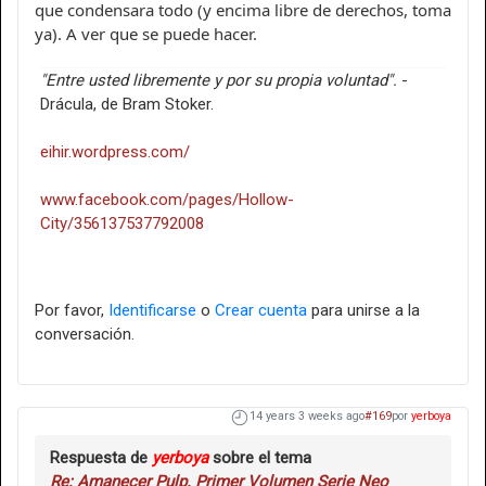
que condensara todo (y encima libre de derechos, toma
ya). A ver que se puede hacer.
"Entre usted libremente y por su propia voluntad".
-
Drácula, de Bram Stoker.
eihir.wordpress.com/
www.facebook.com/pages/Hollow-
City/356137537792008
Por favor,
Identificarse
o
Crear cuenta
para unirse a la
conversación.
14 years 3 weeks ago
#169
por
yerboya
Respuesta de
yerboya
sobre el tema
Re: Amanecer Pulp. Primer Volumen Serie Neo