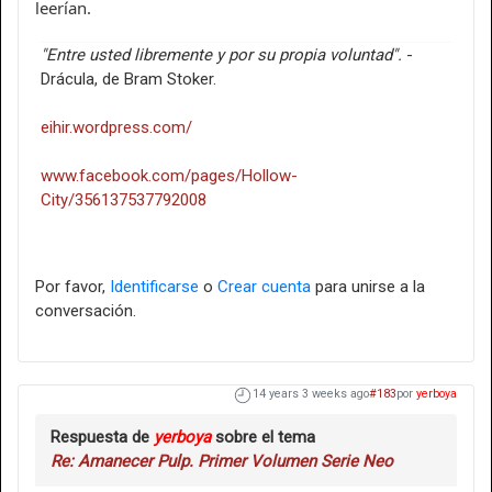
leerían.
"Entre usted libremente y por su propia voluntad".
-
Drácula, de Bram Stoker.
eihir.wordpress.com/
www.facebook.com/pages/Hollow-
City/356137537792008
Por favor,
Identificarse
o
Crear cuenta
para unirse a la
conversación.
14 years 3 weeks ago
#183
por
yerboya
Respuesta de
yerboya
sobre el tema
Re: Amanecer Pulp. Primer Volumen Serie Neo