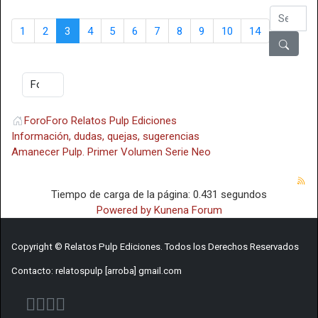
1
2
3
4
5
6
7
8
9
10
14
Foro
Foro Relatos Pulp Ediciones
Información, dudas, quejas, sugerencias
Amanecer Pulp. Primer Volumen Serie Neo
Tiempo de carga de la página: 0.431 segundos
Powered by
Kunena Forum
Copyright © Relatos Pulp Ediciones. Todos los Derechos Reservados
Contacto: relatospulp [arroba] gmail.com