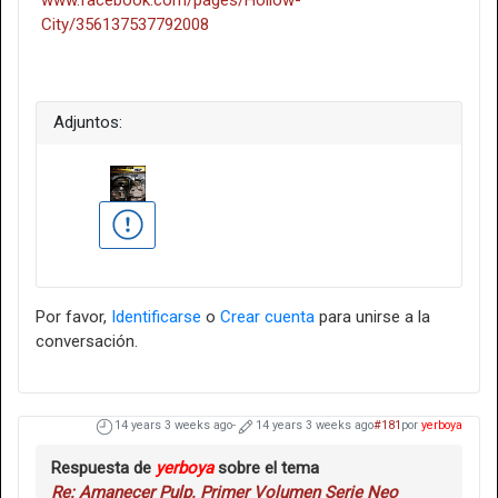
www.facebook.com/pages/Hollow-
City/356137537792008
Adjuntos:
Por favor,
Identificarse
o
Crear cuenta
para unirse a la
conversación.
14 years 3 weeks ago
-
14 years 3 weeks ago
#181
por
yerboya
Respuesta de
yerboya
sobre el tema
Re: Amanecer Pulp. Primer Volumen Serie Neo