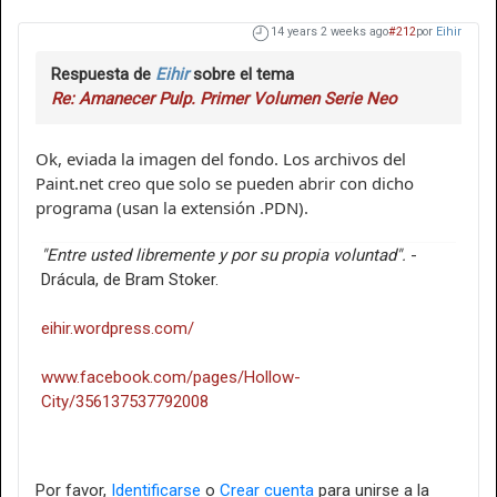
14 years 2 weeks ago
#212
por
Eihir
Respuesta de
Eihir
sobre el tema
Re: Amanecer Pulp. Primer Volumen Serie Neo
Ok, eviada la imagen del fondo. Los archivos del
Paint.net creo que solo se pueden abrir con dicho
programa (usan la extensión .PDN).
"Entre usted libremente y por su propia voluntad".
-
Drácula, de Bram Stoker.
eihir.wordpress.com/
www.facebook.com/pages/Hollow-
City/356137537792008
Por favor,
Identificarse
o
Crear cuenta
para unirse a la