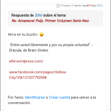
14 years 2 weeks ago
#214
por
Eihir
Respuesta de
Eihir
sobre el tema
Re: Amanecer Pulp. Primer Volumen Serie Neo
Mira en tu buzón.
"Entre usted libremente y por su propia voluntad".
-
Drácula, de Bram Stoker.
eihir.wordpress.com/
www.facebook.com/pages/Hollow-
City/356137537792008
Por favor,
Identificarse
o
Crear cuenta
para unirse a la
conversación.