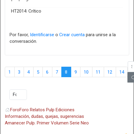
HT2014: Crítico
Por favor,
Identificarse
o
Crear cuenta
para unirse a la
conversación.
1
3
4
5
6
7
8
9
10
11
12
14
Foro
Foro Relatos Pulp Ediciones
Información, dudas, quejas, sugerencias
Amanecer Pulp. Primer Volumen Serie Neo