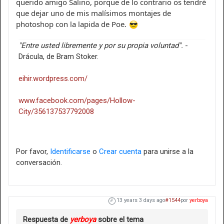
querido amigo Salino, porque de lo contrario os tendré
que dejar uno de mis malísimos montajes de
photoshop con la lapida de Poe.
"Entre usted libremente y por su propia voluntad".
-
Drácula, de Bram Stoker.
eihir.wordpress.com/
www.facebook.com/pages/Hollow-
City/356137537792008
Por favor,
Identificarse
o
Crear cuenta
para unirse a la
conversación.
13 years 3 days ago
#1544
por
yerboya
Respuesta de
yerboya
sobre el tema