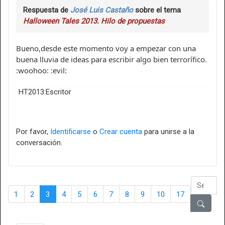
Respuesta de
José Luis Castaño
sobre el tema
Halloween Tales 2013. Hilo de propuestas
Bueno,desde este momento voy a empezar con una
buena lluvia de ideas para escribir algo bien terrorífico.
:woohoo: :evil:
HT2013:Escritor
Por favor,
Identificarse
o
Crear cuenta
para unirse a la
conversación.
1
2
3
4
5
6
7
8
9
10
17