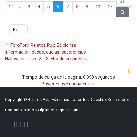
1
2
3
4
5
6
7
8
9
10
17
Foro
Foro Relatos Pulp Ediciones
Información, dudas, quejas, sugerencias
Halloween Tales 2013. Hilo de propuestas
Tiempo de carga de la página: 0.398 segundos
Powered by
Kunena Forum
Copyright © Relatos Pulp Ediciones. Todos los Derechos Reservados
Contacto: relatospulp [arroba] gmail.com