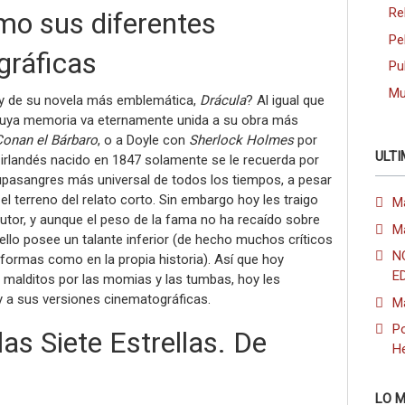
Re
mo sus diferentes
Pe
gráficas
Pu
Mu
y de su novela más emblemática,
Drácula
? Al igual que
, cuya memoria va eternamente unida a su obra más
Conan el Bárbaro
, o a Doyle con
Sherlock Holmes
por
ULTI
 irlandés nacido en 1847 solamente se le recuerda por
upasangres más universal de todos los tiempos, a pesar
el terreno del relato corto. Sin embargo hoy les traigo
M
utor, y aunque el peso de la fama no ha recaído sobre
M
ello posee un talante inferior (de hecho muchos críticos
N
 formas como en la propia historia). Así que hoy
E
 malditos por las momias y las tumbas, hoy les
 a sus versiones cinematográficas.
M
Po
as Siete Estrellas. De
H
LO M