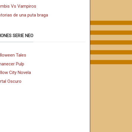
mbis Vs Vampiros
storias de una puta braga
IONES SERIE NEO
lloween Tales
anecer Pulp
llow City Novela
rtal Oscuro