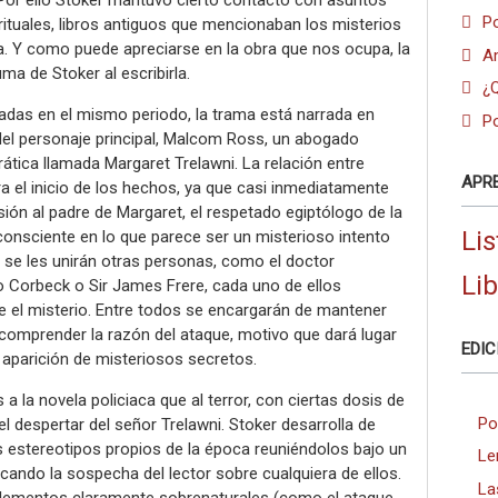
. Por ello Stoker mantuvo cierto contacto con asuntos
Po
 rituales, libros antiguos que mencionaban los misterios
gía. Y como puede apreciarse en la obra que nos ocupa, la
A
ma de Stoker al escribirla.
¿
cadas en el mismo periodo, la trama está narrada en
Po
del personaje principal, Malcom Ross, un abogado
ática llamada Margaret Trelawni. La relación entre
APR
a el inicio de los hechos, ya que casi inmediatamente
ión al padre de Margaret, el respetado egiptólogo de la
Lis
consciente en lo que parece ser un misterioso intento
 se les unirán otras personas, como el doctor
Li
o Corbeck o Sir James Frere, cada uno de ellos
re el misterio. Entre todos se encargarán de mantener
 comprender la razón del ataque, motivo que dará lugar
EDIC
 aparición de misteriosos secretos.
 a la novela policiaca que al terror, con ciertas dosis de
Po
l despertar del señor Trelawni. Stoker desarrolla de
 estereotipos propios de la época reuniéndolos bajo un
Le
ando la sospecha del lector sobre cualquiera de ellos.
La