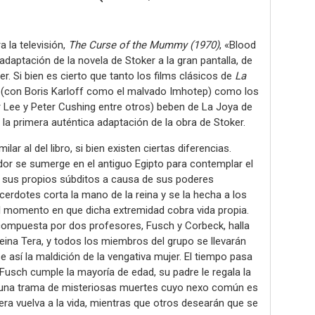
a la televisión,
The Curse of the Mummy (1970)
, «Blood
aptación de la novela de Stoker a la gran pantalla, de
. Si bien es cierto que tanto los films clásicos de
La
l (con Boris Karloff como el malvado Imhotep) como los
 Lee y Peter Cushing entre otros) beben de La Joya de
 la primera auténtica adaptación de la obra de Stoker.
lar al del libro, si bien existen ciertas diferencias.
dor se sumerge en el antiguo Egipto para contemplar el
por sus propios súbditos a causa de sus poderes
erdotes corta la mano de la reina y se la hecha a los
 el momento en que dicha extremidad cobra vida propia.
ompuesta por dos profesores, Fusch y Corbeck, halla
eina Tera, y todos los miembros del grupo se llevarán
 así la maldición de la vengativa mujer. El tiempo pasa
 Fusch cumple la mayoría de edad, su padre le regala la
así una trama de misteriosas muertes cuyo nexo común es
era vuelva a la vida, mientras que otros desearán que se