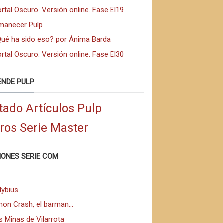
rtal Oscuro. Versión online. Fase EI19
manecer Pulp
Qué ha sido eso? por Ánima Barda
rtal Oscuro. Versión online. Fase EI30
ENDE PULP
tado Artículos Pulp
bros Serie Master
IONES SERIE COM
lybius
non Crash, el barman...
s Minas de Vilarrota