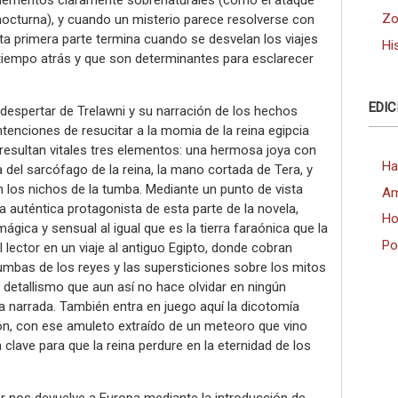
lementos claramente sobrenaturales (como el ataque
Zo
nocturna), y cuando un misterio parece resolverse con
sta primera parte termina cuando se desvelan los viajes
Hi
 tiempo atrás y que son determinantes para esclarecer
EDIC
l despertar de Trelawni y su narración de los hechos
ntenciones de resucitar a la momia de la reina egipcia
 resultan vitales tres elementos: una hermosa joya con
Ha
 del sarcófago de la reina, la mano cortada de Tera, y
los nichos de la tumba. Mediante un punto de vista
Am
la auténtica protagonista de esta parte de la novela,
Ho
gica y sensual al igual que es la tierra faraónica que la
Po
al lector en un viaje al antiguo Egipto, donde cobran
tumbas de los reyes y las supersticiones sobre los mitos
 detallismo que aun así no hace olvidar en ningún
a narrada. También entra en juego aquí la dicotomía
ición, con ese amuleto extraído de un meteoro que vino
 clave para que la reina perdure en la eternidad de los