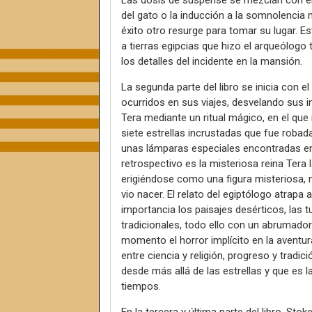
Las dosis de suspense se mezclan con e
del gato o la inducción a la somnolencia 
éxito otro resurge para tomar su lugar. E
a tierras egipcias que hizo el arqueólogo
los detalles del incidente en la mansión.
La segunda parte del libro se inicia con e
ocurridos en sus viajes, desvelando sus i
Tera mediante un ritual mágico, en el que
siete estrellas incrustadas que fue robada
unas lámparas especiales encontradas en 
retrospectivo es la misteriosa reina Tera 
erigiéndose como una figura misteriosa, má
vio nacer. El relato del egiptólogo atrapa 
importancia los paisajes desérticos, las 
tradicionales, todo ello con un abrumador
momento el horror implícito en la aventur
entre ciencia y religión, progreso y trad
desde más allá de las estrellas y que es la
tiempos.