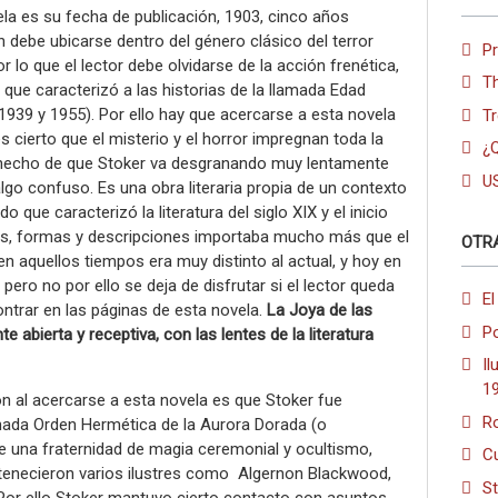
la es su fecha de publicación, 1903, cinco años
n debe ubicarse dentro del género clásico del terror
P
or lo que el lector debe olvidarse de la acción frenética,
T
 que caracterizó a las historias de la llamada Edad
939 y 1955). Por ello hay que acercarse a esta novela
Tr
s cierto que el misterio y el horror impregnan toda la
¿Q
 el hecho de que Stoker va desgranando muy lentamente
U
lgo confuso. Es una obra literaria propia de un contexto
o que caracterizó la literatura del siglo XIX y el inicio
lles, formas y descripciones importaba mucho más que el
OTR
en aquellos tiempos era muy distinto al actual, y hoy en
pero no por ello se deja de disfrutar si el lector queda
El
ntrar en las páginas de esta novela.
La Joya de las
Po
e abierta y receptiva, con las lentes de la literatura
Il
1
n al acercarse a esta novela es que Stoker fue
Ro
ada Orden Hermética de la Aurora Dorada (o
de una fraternidad de magia ceremonial y ocultismo,
Cu
rtenecieron varios ilustres como Algernon Blackwood,
St