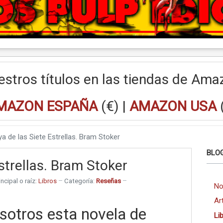
estros títulos en las tiendas de Ama
MAZON ESPAÑA
(€) |
AMAZON USA
a de las Siete Estrellas. Bram Stoker
BLOG
strellas. Bram Stoker
ncipal o raíz:
Libros
Categoría:
Reseñas
No
Ar
osotros esta novela de
Li