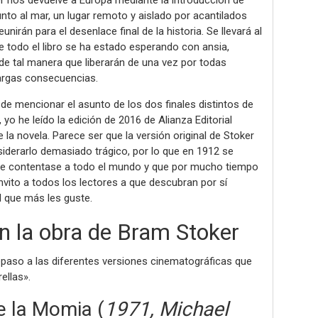
oker nos devuelve a Europa mediante la introducción de
unto al mar, un lugar remoto y aislado por acantilados
irán para el desenlace final de la historia. Se llevará al
e todo el libro se ha estado esperando con ansia,
 tal manera que liberarán de una vez por todas
argas consecuencias.
e mencionar el asunto de los dos finales distintos de
 yo he leído la edición de 2016 de Alianza Editorial
a novela. Parece ser que la versión original de Stoker
iderarlo demasiado trágico, por lo que en 1912 se
 que contentase a todo el mundo y que por mucho tiempo
nvito a todos los lectores a que descubran por sí
l que más les guste.
n la obra de Bram Stoker
paso a las diferentes versiones cinematográficas que
ellas».
e la Momia (
1971, Michael