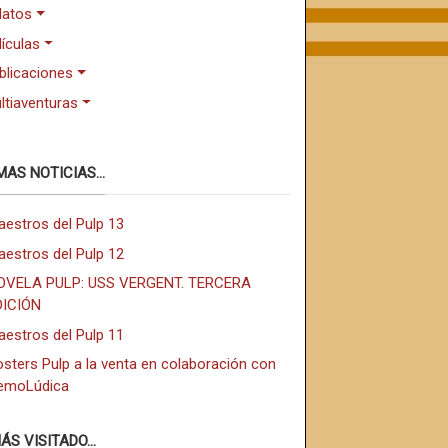
latos
lículas
blicaciones
ltiaventuras
MAS NOTICIAS...
aestros del Pulp 13
aestros del Pulp 12
OVELA PULP: USS VERGENT. TERCERA
DICIÓN
aestros del Pulp 11
sters Pulp a la venta en colaboración con
emoLúdica
ÁS VISITADO...