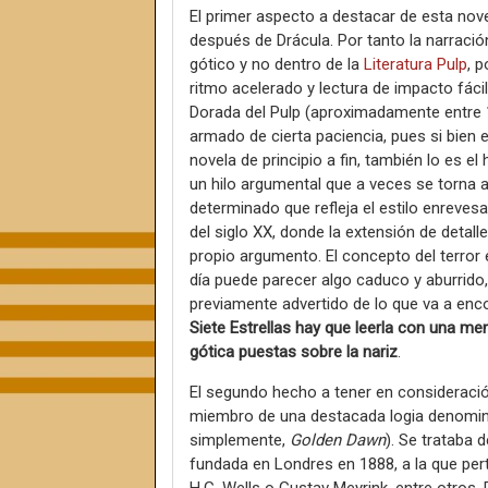
El primer aspecto a destacar de esta nove
después de Drácula. Por tanto la narració
gótico y no dentro de la
Literatura Pulp
, p
ritmo acelerado y lectura de impacto fácil
Dorada del Pulp (aproximadamente entre 1
armado de cierta paciencia, pues si bien e
novela de principio a fin, también lo es
un hilo argumental que a veces se torna a
determinado que refleja el estilo enrevesad
del siglo XX, donde la extensión de deta
propio argumento. El concepto del terror 
día puede parecer algo caduco y aburrido, 
previamente advertido de lo que va a enco
Siete Estrellas hay que leerla con una ment
gótica puestas sobre la nariz
.
El segundo hecho a tener en consideració
miembro de una destacada logia denomin
simplemente,
Golden Dawn
). Se trataba 
fundada en Londres en 1888, a la que pe