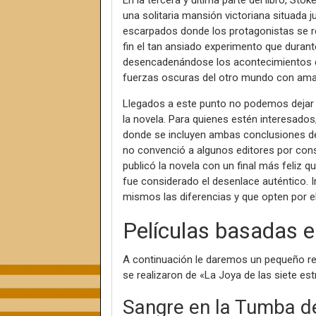
En la tercera y última parte del libro, St
una solitaria mansión victoriana situada j
escarpados donde los protagonistas se reun
fin el tan ansiado experimento que durant
desencadenándose los acontecimientos de
fuerzas oscuras del otro mundo con am
Llegados a este punto no podemos dejar d
la novela. Para quienes estén interesados,
donde se incluyen ambas conclusiones de l
no convenció a algunos editores por cons
publicó la novela con un final más feliz
fue considerado el desenlace auténtico. I
mismos las diferencias y que opten por e
Películas basadas e
A continuación le daremos un pequeño re
se realizaron de «La Joya de las siete estr
Sangre en la Tumba d