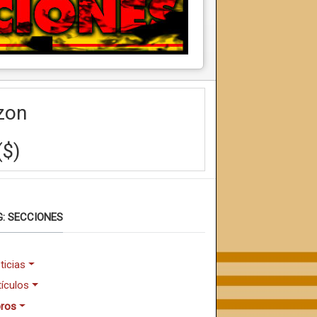
zon
($)
: SECCIONES
ticias
tículos
bros