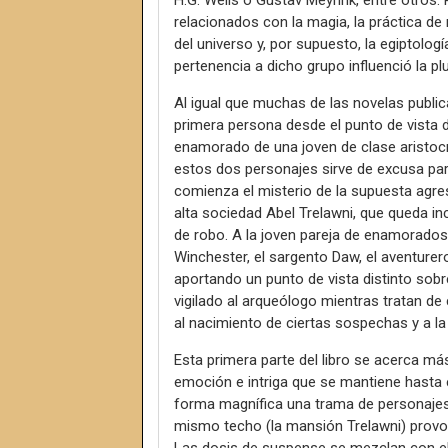
H.G. Wells o Gustav Meyrink, entre otros
relacionados con la magia, la práctica de
del universo y, por supuesto, la egiptolo
pertenencia a dicho grupo influenció la plu
Al igual que muchas de las novelas publi
primera persona desde el punto de vista 
enamorado de una joven de clase aristocr
estos dos personajes sirve de excusa par
comienza el misterio de la supuesta agres
alta sociedad Abel Trelawni, que queda in
de robo. A la joven pareja de enamorados
Winchester, el sargento Daw, el aventurer
aportando un punto de vista distinto sob
vigilado al arqueólogo mientras tratan de
al nacimiento de ciertas sospechas y a la
Esta primera parte del libro se acerca más
emoción e intriga que se mantiene hasta e
forma magnífica una trama de personajes
mismo techo (la mansión Trelawni) provoc