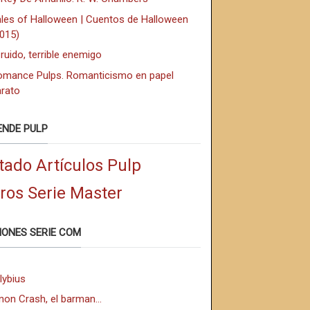
ales of Halloween | Cuentos de Halloween
2015)
 ruido, terrible enemigo
omance Pulps. Romanticismo en papel
arato
ENDE PULP
tado Artículos Pulp
bros Serie Master
IONES SERIE COM
lybius
non Crash, el barman...