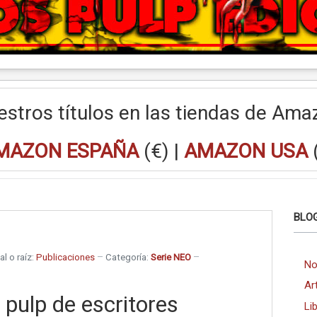
estros títulos en las tiendas de Ama
MAZON ESPAÑA
(€) |
AMAZON USA
BLOG
al o raíz:
Publicaciones
Categoría:
Serie NEO
No
Ar
 pulp de escritores
Li