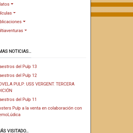
latos
lículas
blicaciones
ltiaventuras
MAS NOTICIAS...
aestros del Pulp 13
aestros del Pulp 12
OVELA PULP: USS VERGENT. TERCERA
DICIÓN
aestros del Pulp 11
sters Pulp a la venta en colaboración con
emoLúdica
ÁS VISITADO...