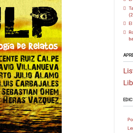
T
(
El
R
b
APR
Lis
Li
EDIC
Po
Le