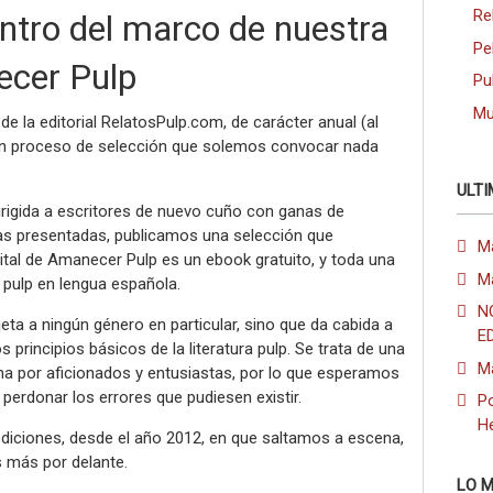
Re
tro del marco de nuestra
Pe
ecer Pulp
Pu
Mu
e la editorial RelatosPulp.com, de carácter anual (al
n proceso de selección que solemos convocar nada
ULTI
rigida a escritores de nuevo cuño con ganas de
ras presentadas, publicamos una selección que
M
gital de Amanecer Pulp es un ebook gratuito, y toda una
M
l pulp en lengua española.
N
ta a ningún género en particular, sino que da cabida a
E
 principios básicos de la literatura pulp. Se trata de una
M
cha por aficionados y entusiastas, por lo que esperamos
perdonar los errores que pudiesen existir.
Po
H
ediciones, desde el año 2012, en que saltamos a escena,
 más por delante.
LO M