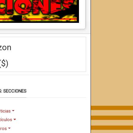
zon
($)
: SECCIONES
ticias
tículos
bros