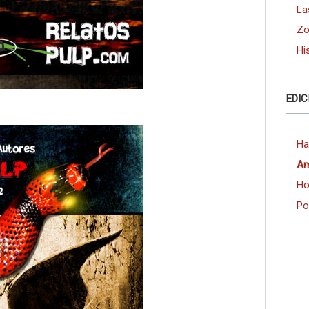
La
Zo
Hi
EDIC
Ha
Am
Ho
Po