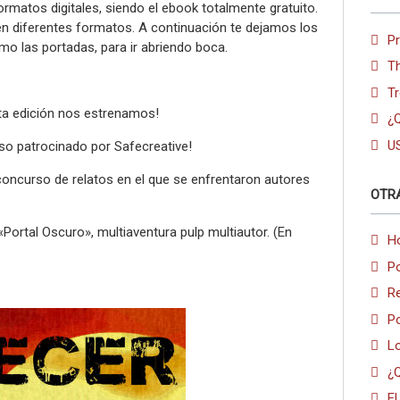
ormatos digitales, siendo el ebook totalmente gratuito.
n diferentes formatos. A continuación te dejamos los
P
omo las portadas, para ir abriendo boca.
T
Tr
sta edición nos estrenamos!
¿Q
U
rso patrocinado por Safecreative!
 concurso de relatos en el que se enfrentaron autores
OTR
ortal Oscuro», multiaventura pulp multiautor. (En
Ho
Po
Re
Po
Lo
¿
El