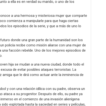
nto a ella es en verdad su marido, o uno de los
 conoce a una hermosa y misteriosa mujer que comparte
poco comienza a manipularle para que haga ciertas
odos los episodios de la serie, y que a más de uno lo
 futuro donde una gran parte de la humanidad son los
 un policía recibe como misión aliarse con una mujer de
a una facción rebelde. Uno de los mejores episodios de
o.
joven hija se mudan a una nueva ciudad, donde todo el
xcusa de evitar posibles ataques terroristas. La
amiga que le dirá como actuar ante la inminencia de
sbol y con una relación idílica con su padre, observa un
go ataca a su progenitor. Después de ello, su padre ya
e inmerso en el comienzo de una invasión alienígena
a sido explotada hasta la saciedad en series y películas,