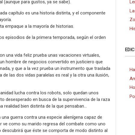
al (aunque para gustos, ya se sabe).
Le
La
ada capítulo es una historia distinta, y el componente
ayoría.
Zo
alta empaque a la mayoría de historias.
Hi
los episodios de la primera temporada, según el orden
EDIC
on una vida feliz prueba unas vacaciones virtuales,
un hombre de negocios convertido en justiciero que
nada, y que a la vez prueba un instrumento que traslada
Ha
 de las dos vidas paralelas es real y la otra una ilusión,
Am
Ho
manidad lucha contra los robots, solo quedan unos
Po
lto desesperado en busca de la supervivencia de la raza
 realidad bien distinta de la que pensaban…
 una guerra contra una especie alienígena capaz de
r ve como su marido regresa del combate como uno
to descubrirá que éste se comporta de modo distinto al