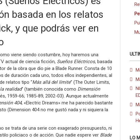
Sueños Eléctricos) es
Re
ión basada en los relatos
Pe
Pu
Dick, y que podrás ver en
Mu
o
ULTI
, como viene siendo costumbre, hoy haremos una
V actual de ciencia ficción,
Sueños Eléctricos
, basada
utor de la obra que dio pie a Blade Runner. Consta de 10
M
 de duración cada uno, todos ellos independientes, al
M
de relatos tipo “
Más allá del límite
” (The Outer Limits,
N
la realidad
” (también conocida como
Dimensión
E
lés, 1959-66; 1985-89; 2002-03). Aunque actualmente
nsión 404
, «Electric Dreams» me ha parecido bastante
M
to (Dimension 404 no me gustó nada y ni siquiera la
Po
H
o se trata de una serie con exagerado presupuesto, ni
tilo policiaco o de acción. Que nadie espere ver
Blade
LO M