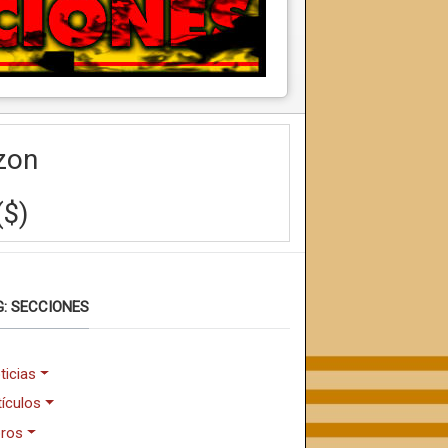
zon
($)
: SECCIONES
ticias
tículos
bros