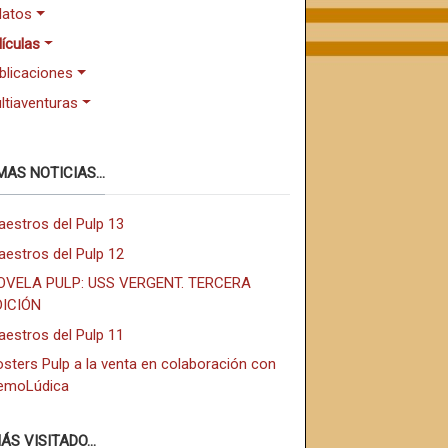
latos
lículas
blicaciones
ltiaventuras
MAS NOTICIAS...
aestros del Pulp 13
aestros del Pulp 12
OVELA PULP: USS VERGENT. TERCERA
DICIÓN
aestros del Pulp 11
sters Pulp a la venta en colaboración con
emoLúdica
ÁS VISITADO...