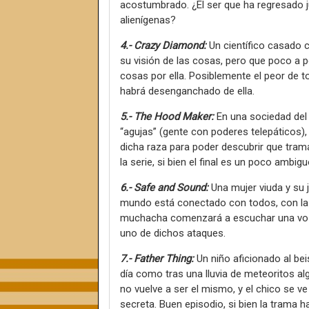
acostumbrado. ¿El ser que ha regresado ju
alienígenas?
4.- Crazy Diamond:
Un científico casado
su visión de las cosas, pero que poco a 
cosas por ella. Posiblemente el peor de t
habrá desenganchado de ella.
5.- The Hood Maker:
En una sociedad del
“agujas” (gente con poderes telepáticos),
dicha raza para poder descubrir que tram
la serie, si bien el final es un poco ambigu
6.- Safe and Sound:
Una mujer viuda y su 
mundo está conectado con todos, con la e
muchacha comenzará a escuchar una voz 
uno de dichos ataques.
7.- Father Thing:
Un niño aficionado al bei
día como tras una lluvia de meteoritos al
no vuelve a ser el mismo, y el chico se v
secreta. Buen episodio, si bien la trama h