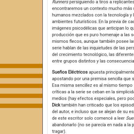
Runners
persiguiendo a tiros a replicante
encontraremos un contexto mucho más re
humanos mezclados con la tecnología y la
ambientes futurísticos. En la previa de 
imágenes psicodélicas que anticipan lo q
producción que es puro homenaje a las se
mismos flecos, aunque también posee la
serie hablan de las inquietudes de las pe
del crecimiento tecnológico, las diferent
entre grupos distintos y las consecuencia
Sueños Eléctricos
apuesta principalment
apostando por una premisa sencilla que se
Esa misma sencillez es al mismo tiempo su
críticas a la serie se ceban en la simpli
medios (hay efectos especiales, pero po
Dick
también han criticado que los episod
del autor, e incluso que se alejan de su e
de este escritor solo comencé a leer
Sue
abandonarlo (no se parecía en nada a la p
tragar).