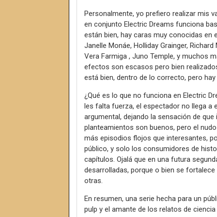
Personalmente, yo prefiero realizar mis va
en conjunto Electric Dreams funciona bas
están bien, hay caras muy conocidas en e
Janelle Monáe, Holliday Grainger, Richard
Vera Farmiga , Juno Temple, y muchos más)
efectos son escasos pero bien realizados
está bien, dentro de lo correcto, pero hay
¿Qué es lo que no funciona en Electric D
les falta fuerza, el espectador no llega a
argumental, dejando la sensación de que 
planteamientos son buenos, pero el nudo 
más episodios flojos que interesantes, po
público, y solo los consumidores de histor
capítulos. Ojalá que en una futura segun
desarrolladas, porque o bien se fortalece
otras.
En resumen, una serie hecha para un púb
pulp y el amante de los relatos de cienci