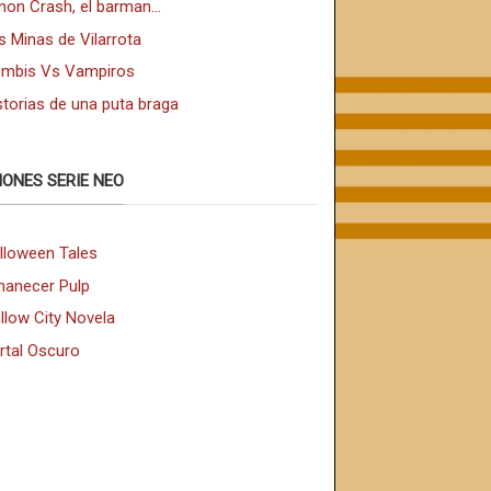
non Crash, el barman...
s Minas de Vilarrota
mbis Vs Vampiros
storias de una puta braga
IONES SERIE NEO
lloween Tales
anecer Pulp
llow City Novela
rtal Oscuro