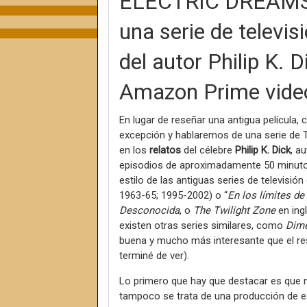
ELECTRIC DREAMS (
una serie de televis
del autor Philip K. 
Amazon Prime vide
En lugar de reseñar una antigua película
excepción y hablaremos de una serie de T
en los
relatos
del célebre
Philip K. Dick
, a
episodios de aproximadamente 50 minutos
estilo de las antiguas series de televisión 
1963-65; 1995-2002) o “
En los límites de 
Desconocida
, o
The Twilight Zone
en ing
existen otras series similares, como
Dime
buena y mucho más interesante que el res
terminé de ver).
Lo primero que hay que destacar es que n
tampoco se trata de una producción de es