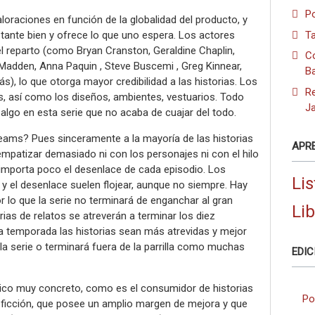
Po
loraciones en función de la globalidad del producto, y
tante bien y ofrece lo que uno espera. Los actores
Ta
l reparto (como Bryan Cranston, Geraldine Chaplin,
C
 Madden, Anna Paquin , Steve Buscemi , Greg Kinnear,
B
, lo que otorga mayor credibilidad a las historias. Los
R
, así como los diseños, ambientes, vestuarios. Todo
J
 algo en esta serie que no acaba de cuajar del todo.
reams? Pues sinceramente a la mayoría de las historias
APR
 empatizar demasiado ni con los personajes ni con el hilo
importa poco el desenlace de cada episodio. Los
Lis
y el desenlace suelen flojear, aunque no siempre. Hay
r lo que la serie no terminará de enganchar al gran
Li
ias de relatos se atreverán a terminar los diez
da temporada las historias sean más atrevidas y mejor
 la serie o terminará fuera de la parrilla como muchas
EDIC
lico muy concreto, como es el consumidor de historias
Po
a ficción, que posee un amplio margen de mejora y que