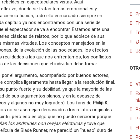
s rebeldes en espectaculares vistas. Aquí
flexivo, donde se tratan temas emocionales y
P
 ciencia ficción, todo ello enmarcado siempre en
cada capítulo ya nos encontramos con una serie de
T
ue el espectador se va a encontrar. Estamos ante una
Tr
ries clásicas de relatos, por lo que adolece de sus
¿Q
s mismas virtudes. Los conceptos manejados en la
rsonas, de la evolución de las sociedades, los efectos
U
es realidades a las que nos enfrentamos, los conflictos
s de las decisiones que el individuo debe tomar.
OTR
e por el argumento, acompañado por buenos actores,
 complica ligeramente hasta llegar a la resolución final.
Ví
 punto fuerte y su debilidad, ya que la mayoría de las
Ex
cidad de sus argumentos planos, y en la escasez de
hi
cos y algunos no muy logrados). Los fans de
Philip K.
Po
ios no se asemejan demasiado a los relatos originales
spíritu, pero eso es algo que no puedo cerciorar porque
Po
ñan los androides con ovejas eléctricas
y tuve que
El
elícula de Blade Runner, me pareció un “hueso” duro de
Po