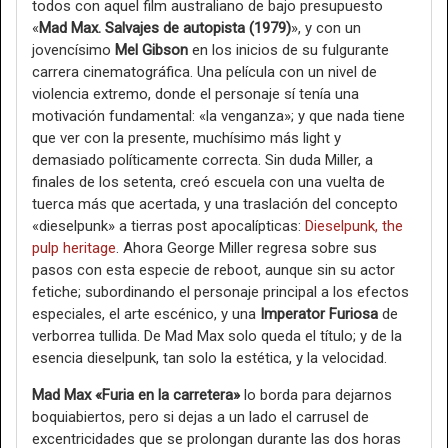
todos con aquel film australiano de bajo presupuesto
«
Mad Max. Salvajes de autopista (1979)
», y con un
jovencísimo
Mel Gibson
en los inicios de su fulgurante
carrera cinematográfica. Una película con un nivel de
violencia extremo, donde el personaje sí tenía una
motivación fundamental: «la venganza»; y que nada tiene
que ver con la presente, muchísimo más light y
demasiado políticamente correcta. Sin duda Miller, a
finales de los setenta, creó escuela con una vuelta de
tuerca más que acertada, y una traslación del concepto
«dieselpunk» a tierras post apocalípticas:
Dieselpunk, the
pulp heritage
. Ahora George Miller regresa sobre sus
pasos con esta especie de reboot, aunque sin su actor
fetiche; subordinando el personaje principal a los efectos
especiales, el arte escénico, y una
Imperator Furiosa
de
verborrea tullida. De Mad Max solo queda el título; y de la
esencia dieselpunk, tan solo la estética, y la velocidad.
Mad Max «Furia en la carretera»
lo borda para dejarnos
boquiabiertos, pero si dejas a un lado el carrusel de
excentricidades que se prolongan durante las dos horas