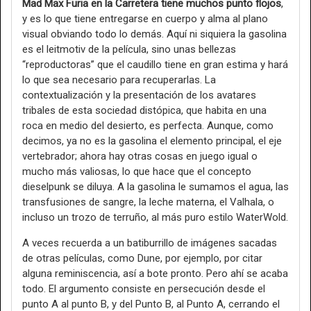
Mad Max Furia en la Carretera tiene muchos punto flojos
,
y es lo que tiene entregarse en cuerpo y alma al plano
visual obviando todo lo demás. Aquí ni siquiera la gasolina
es el leitmotiv de la película, sino unas bellezas
“reproductoras” que el caudillo tiene en gran estima y hará
lo que sea necesario para recuperarlas. La
contextualización y la presentación de los avatares
tribales de esta sociedad distópica, que habita en una
roca en medio del desierto, es perfecta. Aunque, como
decimos, ya no es la gasolina el elemento principal, el eje
vertebrador; ahora hay otras cosas en juego igual o
mucho más valiosas, lo que hace que el concepto
dieselpunk se diluya. A la gasolina le sumamos el agua, las
transfusiones de sangre, la leche materna, el Valhala, o
incluso un trozo de terruño, al más puro estilo WaterWold.
A veces recuerda a un batiburrillo de imágenes sacadas
de otras películas, como Dune, por ejemplo, por citar
alguna reminiscencia, así a bote pronto. Pero ahí se acaba
todo. El argumento consiste en persecución desde el
punto A al punto B, y del Punto B, al Punto A, cerrando el