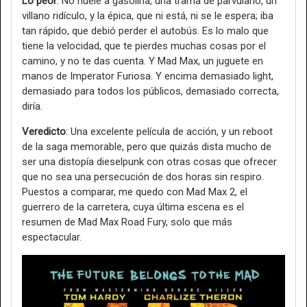
Lo peor
: No huele a gasolina, una trama de parvulario, un
villano ridículo, y la épica, que ni está, ni se le espera; iba
tan rápido, que debió perder el autobús. Es lo malo que
tiene la velocidad, que te pierdes muchas cosas por el
camino, y no te das cuenta. Y Mad Max, un juguete en
manos de Imperator Furiosa. Y encima demasiado light,
demasiado para todos los públicos, demasiado correcta,
diría.
Veredicto
: Una excelente película de acción, y un reboot
de la saga memorable, pero que quizás dista mucho de
ser una distopía dieselpunk con otras cosas que ofrecer
que no sea una persecución de dos horas sin respiro.
Puestos a comparar, me quedo con Mad Max 2, el
guerrero de la carretera, cuya última escena es el
resumen de Mad Max Road Fury, solo que más
espectacular.