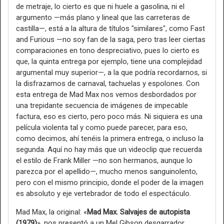
de metraje, lo cierto es que ni huele a gasolina, ni el
argumento —más plano y lineal que las carreteras de
castilla—, está a la altura de títulos "similares", como Fast
and Furious —no soy fan de la saga, pero tras leer ciertas
comparaciones en tono despreciativo, pues lo cierto es
que, la quinta entrega por ejemplo, tiene una complejidad
argumental muy superior—, a la que podría recordarnos, si
la disfrazamos de carnaval, tachuelas y espolones. Con
esta entrega de Mad Max nos vemos desbordados por
una trepidante secuencia de imágenes de impecable
factura, eso es cierto, pero poco más. Ni siquiera es una
película violenta tal y como puede parecer, para eso,
como decimos, ahí tenéis la primera entrega, o incluso la
segunda. Aquí no hay más que un videoclip que recuerda
el estilo de Frank Miller —no son hermanos, aunque lo
parezca por el apellido—, mucho menos sanguinolento,
pero con el mismo principio, donde el poder de la imagen
es absoluto y eje vertebrador de todo el espectáculo.
Mad Max, la original: «
Mad Max. Salvajes de autopista
(1979)
», nos presentó a un Mel Gibson desgarrador,