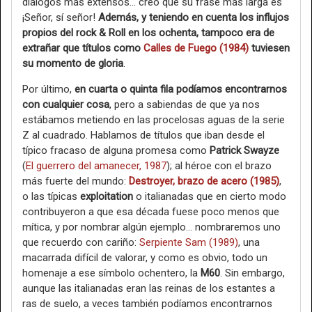
diálogos más extensos… creo que su frase más larga es
¡Señor, sí señor!
Además, y teniendo en cuenta los influjos
propios del rock & Roll en los ochenta, tampoco era de
extrañar que títulos como
Calles de Fuego (1984)
tuviesen
su momento de gloria
.
Por último,
en cuarta o quinta fila podíamos encontrarnos
con cualquier cosa
, pero a sabiendas de que ya nos
estábamos metiendo en las procelosas aguas de la serie
Z al cuadrado. Hablamos de títulos que iban desde el
típico fracaso de alguna promesa como
Patrick Swayze
(
El guerrero del amanecer, 1987
); al héroe con el brazo
más fuerte del mundo:
Destroyer, brazo de acero (1985)
,
o las típicas
exploitation
o italianadas que en cierto modo
contribuyeron a que esa década fuese poco menos que
mítica, y por nombrar algún ejemplo… nombraremos uno
que recuerdo con cariño:
Serpiente Sam (1989)
, una
macarrada difícil de valorar, y como es obvio, todo un
homenaje a ese símbolo ochentero, la
M60
. Sin embargo,
aunque las italianadas eran las reinas de los estantes a
ras de suelo, a veces también podíamos encontrarnos