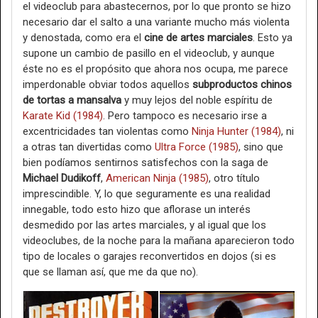
el videoclub para abastecernos, por lo que pronto se hizo
necesario dar el salto a una variante mucho más violenta
y denostada, como era el
cine de artes marciales
. Esto ya
supone un cambio de pasillo en el videoclub, y aunque
éste no es el propósito que ahora nos ocupa, me parece
imperdonable obviar todos aquellos
subproductos chinos
de tortas a mansalva
y muy lejos del noble espíritu de
Karate Kid (1984)
. Pero tampoco es necesario irse a
excentricidades tan violentas como
Ninja Hunter (1984)
, ni
a otras tan divertidas como
Ultra Force (1985)
, sino que
bien podíamos sentirnos satisfechos con la saga de
Michael Dudikoff
,
American Ninja (1985)
, otro título
imprescindible. Y, lo que seguramente es una realidad
innegable, todo esto hizo que aflorase un interés
desmedido por las artes marciales, y al igual que los
videoclubes, de la noche para la mañana aparecieron todo
tipo de locales o garajes reconvertidos en dojos (si es
que se llaman así, que me da que no).