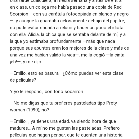
Una tarde cualquiera, a media semana y antes de entrar
en clase, un colega me había pasado una copia de Red
Scorpion —con su carátula fotocopiada en blanco y negro
—, y aunque la guardaba celosamente debajo del pupitre,
no pude evitar sacarla a relucir y hacer un poco el idiota
con ella. Alicia, la chica que se sentaba delante de mí, y a
la que yo estimaba profundamente —más que nada
porque sus apuntes eran los mejores de la clase y más de
una vez me habían valido la vida—, me la cogió —la cinta
¡eh!—, y me dijo…
—Emilio, esto es basura… ¿Cómo puedes ver esta clase
de películas?
Y yo le respondí, con tono socarrón…
—No me digas que tu prefieres pasteladas tipo Prety
woman (1990), no?
—Emilio…, ya tienes una edad, va siendo hora de que
madures… A mí no me gustan las pasteladas. Prefiero
películas que hagan pensar, que te cuenten una historia