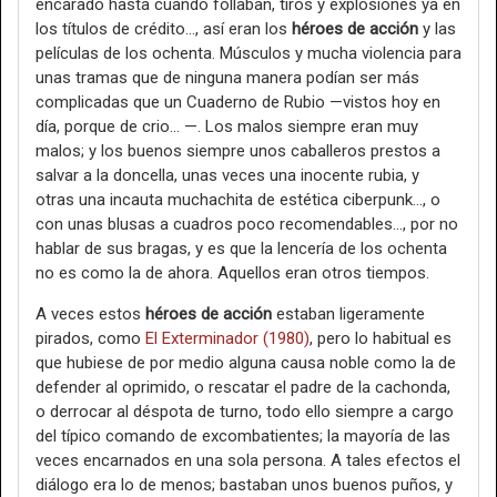
encarado hasta cuando follaban, tiros y explosiones ya en
los títulos de crédito…, así eran los
héroes de acción
y las
películas de los ochenta. Músculos y mucha violencia para
unas tramas que de ninguna manera podían ser más
complicadas que un Cuaderno de Rubio —vistos hoy en
día, porque de crio… —. Los malos siempre eran muy
malos; y los buenos siempre unos caballeros prestos a
salvar a la doncella, unas veces una inocente rubia, y
otras una incauta muchachita de estética ciberpunk…, o
con unas blusas a cuadros poco recomendables…, por no
hablar de sus bragas, y es que la lencería de los ochenta
no es como la de ahora. Aquellos eran otros tiempos.
A veces estos
héroes de acción
estaban ligeramente
pirados, como
El Exterminador (1980)
, pero lo habitual es
que hubiese de por medio alguna causa noble como la de
defender al oprimido, o rescatar el padre de la cachonda,
o derrocar al déspota de turno, todo ello siempre a cargo
del típico comando de excombatientes; la mayoría de las
veces encarnados en una sola persona. A tales efectos el
diálogo era lo de menos; bastaban unos buenos puños, y