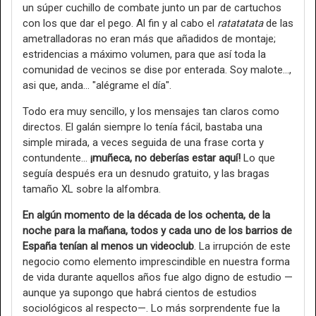
un súper cuchillo de combate junto un par de cartuchos
con los que dar el pego. Al fin y al cabo el
ratatatata
de las
ametralladoras no eran más que añadidos de montaje;
estridencias a máximo volumen, para que así toda la
comunidad de vecinos se dise por enterada. Soy malote...,
asi que, anda... "alégrame el día".
Todo era muy sencillo, y los mensajes tan claros como
directos. El galán siempre lo tenía fácil, bastaba una
simple mirada, a veces seguida de una frase corta y
contundente…
¡muñeca, no deberías estar aquí!
Lo que
seguía después era un desnudo gratuito, y las bragas
tamaño XL sobre la alfombra.
En algún momento de la década de los ochenta, de la
noche para la mañana, todos y cada uno de los barrios de
España tenían al menos un videoclub
. La irrupción de este
negocio como elemento imprescindible en nuestra forma
de vida durante aquellos años fue algo digno de estudio —
aunque ya supongo que habrá cientos de estudios
sociológicos al respecto—. Lo más sorprendente fue la