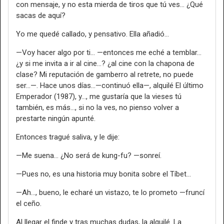
con mensaje, y no esta mierda de tiros que tú ves… ¿Qué
sacas de aquí?
Yo me quedé callado, y pensativo. Ella añadió…
—Voy hacer algo por ti… —entonces me eché a temblar…
¿y si me invita a ir al cine…? ¿al cine con la chapona de
clase? Mi reputación de gamberro al retrete, no puede
ser…—. Hace unos días…—continuó ella—, alquilé El último
Emperador (1987), y…, me gustaría que la vieses tú
también, es más…, si no la ves, no pienso volver a
prestarte ningún apunté.
Entonces tragué saliva, y le dije:
—Me suena… ¿No será de kung-fu? —sonreí.
—Pues no, es una historia muy bonita sobre el Tíbet…
—Ah…, bueno, le echaré un vistazo, te lo prometo —fruncí
el ceño.
Al llegar el finde y tras muchas dudas, la alquilé. La