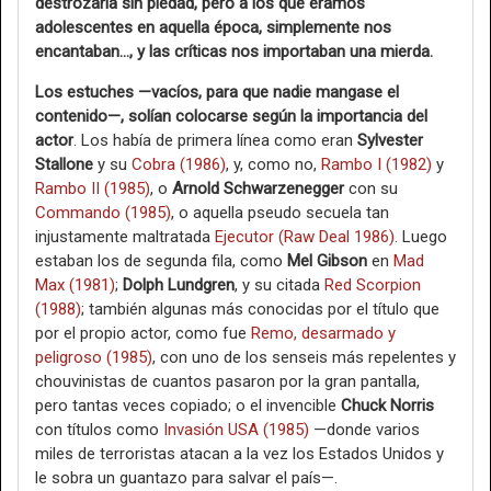
destrozaría sin piedad, pero a los que éramos
adolescentes en aquella época, simplemente nos
encantaban…, y las críticas nos importaban una mierda.
Los estuches —vacíos, para que nadie mangase el
contenido—, solían colocarse según la importancia del
actor
. Los había de primera línea como eran
Sylvester
Stallone
y su
Cobra (1986)
, y, como no,
Rambo I (1982)
y
Rambo II (1985)
, o
Arnold Schwarzenegger
con su
Commando (1985)
, o aquella pseudo secuela tan
injustamente maltratada
Ejecutor (Raw Deal 1986)
. Luego
estaban los de segunda fila, como
Mel Gibson
en
Mad
Max (1981)
;
Dolph Lundgren
, y su citada
Red Scorpion
(1988)
; también algunas más conocidas por el título que
por el propio actor, como fue
Remo, desarmado y
peligroso (1985)
, con uno de los senseis más repelentes y
chouvinistas de cuantos pasaron por la gran pantalla,
pero tantas veces copiado; o el invencible
Chuck Norris
con títulos como
Invasión USA (1985)
—donde varios
miles de terroristas atacan a la vez los Estados Unidos y
le sobra un guantazo para salvar el país—.