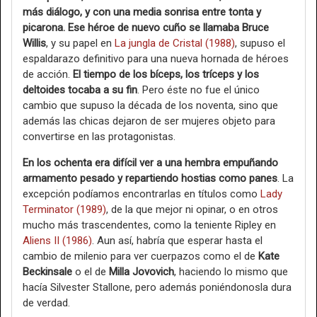
más diálogo, y con una media sonrisa entre tonta y
picarona. Ese héroe de nuevo cuño se llamaba Bruce
Willis
, y su papel en
La jungla de Cristal (1988)
, supuso el
espaldarazo definitivo para una nueva hornada de héroes
de acción.
El tiempo de los bíceps, los tríceps y los
deltoides tocaba a su fin
. Pero éste no fue el único
cambio que supuso la década de los noventa, sino que
además las chicas dejaron de ser mujeres objeto para
convertirse en las protagonistas.
En los ochenta era difícil ver a una hembra empuñando
armamento pesado y repartiendo hostias como panes
. La
excepción podíamos encontrarlas en títulos como
Lady
Terminator (1989)
, de la que mejor ni opinar, o en otros
mucho más trascendentes, como la teniente Ripley en
Aliens II (1986)
. Aun así, habría que esperar hasta el
cambio de milenio para ver cuerpazos como el de
Kate
Beckinsale
o el de
Milla Jovovich
, haciendo lo mismo que
hacía Silvester Stallone, pero además poniéndonosla dura
de verdad.