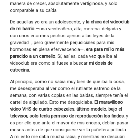
manera de crecer, absolutamente vertiginosa, y solo
comparable a su caída.
De aquellas yo era un adolescente, y
la chica del videoclub
de mi barrio
—una veinteañera, alta, morena, delgada y
con unos enormes pechos ajenos a las leyes de la
gravedad…, pero gravemente perjudiciales para mis
hormonas en plena efervescencia—,
era para mí lo más
parecido a un camello
. Sí, así es, cada vez que iba al
videoclub era como si fuese a buscar
mi dosis de
cutrecina
.
Al principio, como no sabía muy bien de que iba la cosa,
me desesperaba al ver como el rutilante estreno de la
semana, con varias copias en las baldas, siempre tenía el
cartel de alquilado. Esto me desquiciaba.
El maravilloso
video VHS de cuatro cabezales, último modelo, bajo el
televisor, solo tenía permiso de reproducción los findes
, y
es por ello que ante el mayor de mis enojos, debían pasar
meses antes de que consiguiese ver la puñetera película.
A mí esto me daba mucha rabia, y mientras no descubrí