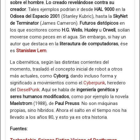
sobre el hombre
.
Lo creado revelándose contra su
creador
. Tales ejemplos podrían ir desde
HAL 9000
en la
Odisea del Espacio 2001
(Stanley Kubric), hasta la
SkyNet
de Terminator
(James Cameron).
Futuros distópicos
en
los que escritores como
H.G. Wells
,
Huxley
u
Orwell
, solían
moverse como peces en el agua. Sin embargo, si hay un
autor que destaca en la
literautura de computadoras
, ése
es
Stanislaw Lem
.
La cibernética, según las distintas corrientes del
momento, trasladó el concepto inicial de robot a otros
más actuales, como
Cyborg
, dando incluso forma y
significado a movimientos como el
Cyberpunk
, heredero
del
DieselPunk
. Aquí se habla de
ingeniería genética y
seres humanos modificados
, como por ejemplo la novela
Maelstrom
(1988), de
Paul Preuss
. No son máquinas
propias, sino híbridos. Ahora el salto en el tiempo nos ha
llevado a los años 80, y esto ya es otra historia.
Fuentes: