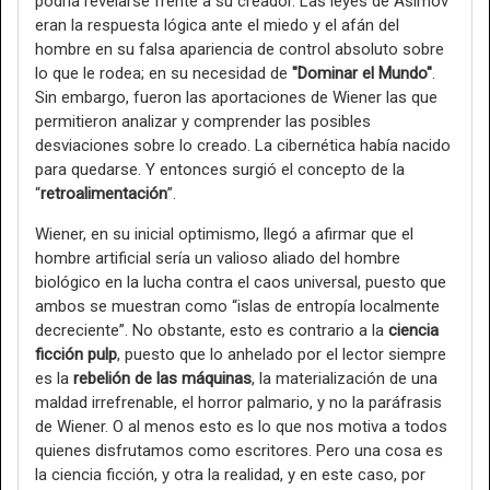
podría revelarse frente a su creador. Las leyes de Asimov
eran la respuesta lógica ante el miedo y el afán del
hombre en su falsa apariencia de control absoluto sobre
lo que le rodea; en su necesidad de
"Dominar el Mundo"
.
Sin embargo, fueron las aportaciones de Wiener las que
permitieron analizar y comprender las posibles
desviaciones sobre lo creado. La cibernética había nacido
para quedarse. Y entonces surgió el concepto de la
“
retroalimentación
”.
Wiener, en su inicial optimismo, llegó a afirmar que el
hombre artificial sería un valioso aliado del hombre
biológico en la lucha contra el caos universal, puesto que
ambos se muestran como “islas de entropía localmente
decreciente”. No obstante, esto es contrario a la
ciencia
ficción pulp
, puesto que lo anhelado por el lector siempre
es la
rebelión de las máquinas
, la materialización de una
maldad irrefrenable, el horror palmario, y no la paráfrasis
de Wiener. O al menos esto es lo que nos motiva a todos
quienes disfrutamos como escritores. Pero una cosa es
la ciencia ficción, y otra la realidad, y en este caso, por