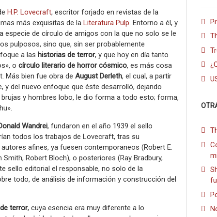
de
H.P. Lovecraft
, escritor forjado en revistas de la
P
lumas más exquisitas de la
Literatura Pulp
. Entorno a él, y
na especie de círculo de amigos con la que no solo se le
T
os pulposos, sino que, sin ser probablemente
Tr
nfoque a las
historias de terror
, y que hoy en día tanto
¿Q
os», o
círculo literario de horror cósmico
, es más cosa
ft. Más bien fue obra de
August Derleth
, el cual, a partir
U
, y del nuevo enfoque que éste desarrolló, dejando
 brujas y hombres lobo, le dio forma a todo esto; forma,
OTR
hu».
Donald Wandrei
, fundaron en el año 1939 el sello
T
ían todos los trabajos de Lovecraft, tras su
Co
e autores afines, ya fuesen contemporaneos (Robert E.
m
 Smith, Robert Bloch), o posteriores (Ray Bradbury,
 sello editorial el responsable, no solo de la
Sh
obre todo, de análisis de información y construcción del
f
Po
 de terror
, cuya esencia era muy diferente a lo
N