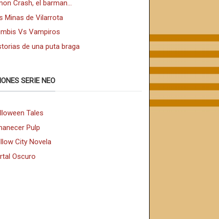
non Crash, el barman...
s Minas de Vilarrota
mbis Vs Vampiros
storias de una puta braga
IONES SERIE NEO
lloween Tales
anecer Pulp
llow City Novela
rtal Oscuro