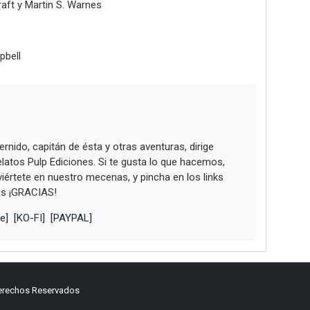
raft y Martin S. Warnes
pbell
rnido, capitán de ésta y otras aventuras, dirige
atos Pulp Ediciones. Si te gusta lo que hacemos,
értete en nuestro mecenas, y pincha en los links
es ¡GRACIAS!
e]
[KO-FI]
[PAYPAL]
Derechos Reservados