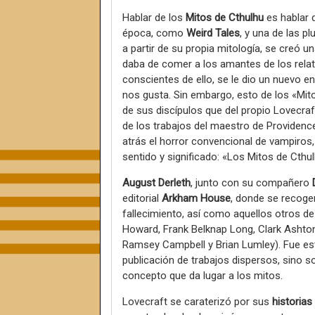
Hablar de los
Mitos de Cthulhu
es hablar 
época, como
Weird Tales
, y una de las p
a partir de su propia mitología, se creó u
daba de comer a los amantes de los relat
conscientes de ello, se le dio un nuevo e
nos gusta. Sin embargo, esto de los «Mit
de sus discípulos que del propio Lovecra
de los trabajos del maestro de Providence
atrás el horror convencional de vampiros,
sentido y significado: «Los Mitos de Cthul
August Derleth
, junto con su compañero
editorial
Arkham House
, donde se recoger
fallecimiento, así como aquellos otros d
Howard, Frank Belknap Long, Clark Ashton
Ramsey Campbell y Brian Lumley). Fue este
publicación de trabajos dispersos, sino s
concepto que da lugar a los mitos.
Lovecraft se caraterizó por sus
historias