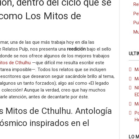
ón, dentro del ciclo que se
Re
como Los Mitos de
Pe
Pu
Mu
emar, una de las que más trabaja hoy en día las
e Relatos Pulp, nos presenta una
reedición
bajo el sello
ULTI
 donde se nos ofrece algunos de los mejores trabajos
itos de Cthulhu
—que difícil me resulta escribir este
 tarea imposible—. Todos los relatos que se incluyen
M
scritores que desearon seguir sacándole brillo al tema,
M
algunos un tanto forzados); algo así como «El legado
N
u colección! Aunque la verdad, creo que hay muchos
E
rle atención, antes de decantarte por éste.
M
 Mitos de Cthulhu. Antología
Po
H
cósmico inspirados en el
LO M