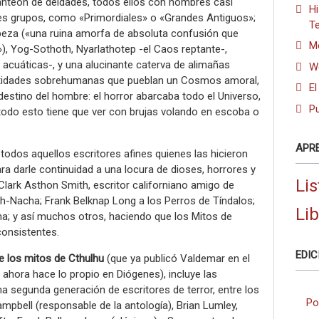
teón de deidades, todos ellos con nombres casi
Hi
tes grupos, como «Primordiales» o «Grandes Antiguos»;
Te
cabeza («una ruina amorfa de absoluta confusión que
Me
»), Yog-Sothoth, Nyarlathotep -el Caos reptante-,
 acuáticas-, y una alucinante caterva de alimañas
W
tidades sobrehumanas que pueblan un Cosmos amoral,
E
 destino del hombre: el horror abarcaba todo el Universo,
Pu
e todo esto tiene que ver con brujas volando en escoba o
APR
 todos aquellos escritores afines quienes las hicieron
para darle continuidad a una locura de dioses, horrores y
Lis
Clark Asthon Smith, escritor californiano amigo de
ch-Nacha; Frank Belknap Long a los Perros de Tíndalos;
Li
ha; y así muchos otros, haciendo que los Mitos de
onsistentes.
EDIC
 los mitos de Cthulhu
(que ya publicó Valdemar en el
 ahora hace lo propio en Diógenes), incluye las
a segunda generación de escritores de terror, entre los
Po
pbell (responsable de la antología), Brian Lumley,