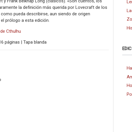
t y Frank Belknap Long (clásicos). «Son cuentos, los
Le
laramente la definición más querida por Lovecraft de los
La
 como pueda describirse, aun siendo de origen
Zo
l prólogo a esta edición.
Hi
 de Cthulhu
16 páginas | Tapa blanda
EDIC
Ha
Am
o
Ho
Po