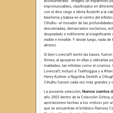
acostumbrado. Imaginó un espantoso pan
impronunciables, clasificados en diferen
con el dios ciego e idiota Azatoth a la 
blasfema y babea en el centro del infinito
Cthulhu -el morador de las profundidades
descarnadas, demacrados nocturnos, en
despiadado e indiferente al insignificante
visible e invisible. Y desde luego, nada d
almirez.
Si bien Lovecraft sentó las bases, fueron
firmes, al apoyarse en ellas y utilizarlas 
maldades, tan infinitas como el cosmos. 
Lovecraft, incluyó a Tsathoggua y a Atta
Henry Kuttner a Nygotha; Derleth a Cthug
Cthulhu fuesen cada vez más grandes y c
La presente selección,
Nuevos cuentos de
año 2003 dentro de la Colección Gótica, y
aportaciones hechas a los «mitos» por un
que se encuentran el británico Ramsey Cam