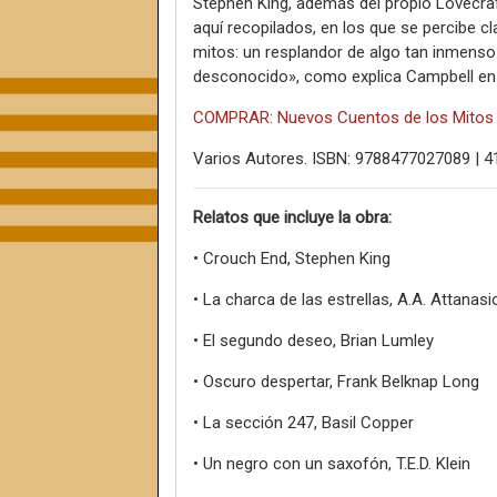
Stephen King, además del propio Lovecraf
aquí recopilados, en los que se percibe c
mitos: un resplandor de algo tan inmenso
desconocido», como explica Campbell en e
COMPRAR: Nuevos Cuentos de los Mitos
Varios Autores. ISBN: 9788477027089 | 4
Relatos que incluye la obra:
• Crouch End, Stephen King
• La charca de las estrellas, A.A. Attanasi
• El segundo deseo, Brian Lumley
• Oscuro despertar, Frank Belknap Long
• La sección 247, Basil Copper
• Un negro con un saxofón, T.E.D. Klein