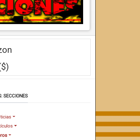
zon
($)
: SECCIONES
ticias
tículos
bros