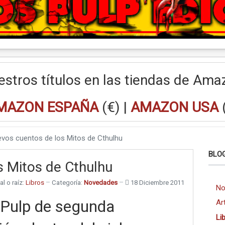
estros títulos en las tiendas de Ama
MAZON ESPAÑA
(€) |
AMAZON USA
vos cuentos de los Mitos de Cthulhu
BLOG
s Mitos de Cthulhu
al o raíz:
Libros
Categoría:
Novedades
18 Diciembre 2011
No
 Pulp de segunda
Ar
Li