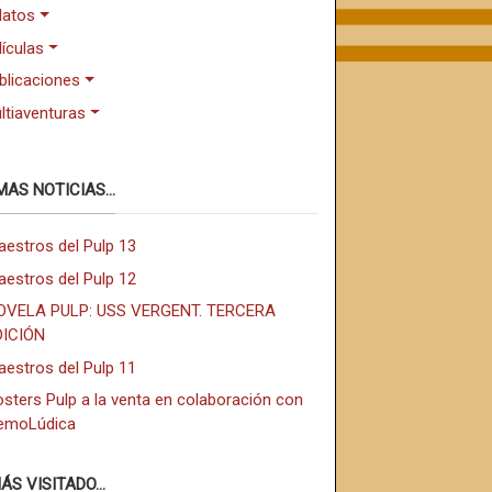
latos
lículas
blicaciones
ltiaventuras
MAS NOTICIAS...
aestros del Pulp 13
aestros del Pulp 12
OVELA PULP: USS VERGENT. TERCERA
DICIÓN
aestros del Pulp 11
sters Pulp a la venta en colaboración con
emoLúdica
ÁS VISITADO...