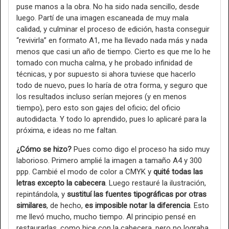
puse manos a la obra. No ha sido nada sencillo, desde
luego. Partí de una imagen escaneada de muy mala
calidad, y culminar el proceso de edición, hasta conseguir
“revivirla” en formato A1, me ha llevado nada más y nada
menos que casi un año de tiempo. Cierto es que me lo he
tomado con mucha calma, y he probado infinidad de
técnicas, y por supuesto si ahora tuviese que hacerlo
todo de nuevo, pues lo haría de otra forma, y seguro que
los resultados incluso serían mejores (y en menos
tiempo), pero esto son gajes del oficio; del oficio
autodidacta. Y todo lo aprendido, pues lo aplicaré para la
próxima, e ideas no me faltan.
¿Cómo se hizo?
Pues como digo el proceso ha sido muy
laborioso. Primero amplié la imagen a tamaño A4 y 300
ppp. Cambié el modo de color a CMYK y
quité todas las
letras excepto la cabecera
. Luego restauré la ilustración,
repintándola, y
sustituí las fuentes tipográficas por otras
similares
, de hecho,
es imposible notar la diferencia
. Esto
me llevó mucho, mucho tiempo. Al principio pensé en
restaurarlas, como hice con la cabecera, pero no lograba