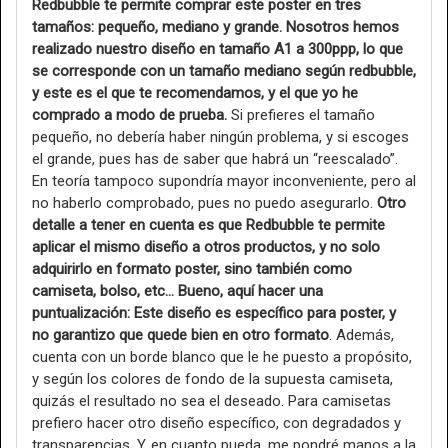
Redbubble te permite comprar este poster en tres
tamaños: pequeño, mediano y grande. Nosotros hemos
realizado nuestro diseño en tamaño A1 a 300ppp, lo que
se corresponde con un tamaño mediano según redbubble,
y este es el que te recomendamos, y el que yo he
comprado a modo de prueba.
Si prefieres el tamaño
pequeño, no debería haber ningún problema, y si escoges
el grande, pues has de saber que habrá un “reescalado”.
En teoría tampoco supondría mayor inconveniente, pero al
no haberlo comprobado, pues no puedo asegurarlo.
Otro
detalle a tener en cuenta es que Redbubble te permite
aplicar el mismo diseño a otros productos, y no solo
adquirirlo en formato poster, sino también como
camiseta, bolso, etc… Bueno, aquí hacer una
puntualización: Este diseño es específico para poster, y
no garantizo que quede bien en otro formato
. Además,
cuenta con un borde blanco que le he puesto a propósito,
y según los colores de fondo de la supuesta camiseta,
quizás el resultado no sea el deseado. Para camisetas
prefiero hacer otro diseño específico, con degradados y
transparencias. Y, en cuanto pueda, me pondré manos a la