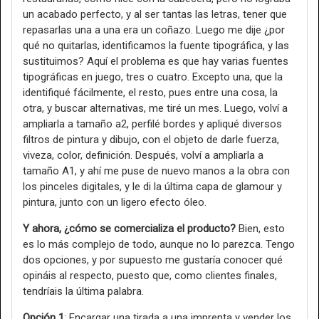
un acabado perfecto, y al ser tantas las letras, tener que
repasarlas una a una era un coñazo. Luego me dije ¿por
qué no quitarlas, identificamos la fuente tipográfica, y las
sustituimos? Aquí el problema es que hay varias fuentes
tipográficas en juego, tres o cuatro. Excepto una, que la
identifiqué fácilmente, el resto, pues entre una cosa, la
otra, y buscar alternativas, me tiré un mes. Luego, volví a
ampliarla a tamaño a2, perfilé bordes y apliqué diversos
filtros de pintura y dibujo, con el objeto de darle fuerza,
viveza, color, definición. Después, volví a ampliarla a
tamaño A1, y ahí me puse de nuevo manos a la obra con
los pinceles digitales, y le di la última capa de glamour y
pintura, junto con un ligero efecto óleo.
Y ahora, ¿cómo se comercializa el producto?
Bien, esto
es lo más complejo de todo, aunque no lo parezca. Tengo
dos opciones, y por supuesto me gustaría conocer qué
opináis al respecto, puesto que, como clientes finales,
tendríais la última palabra.
Opción 1
: Encargar una tirada a una imprenta y vender los