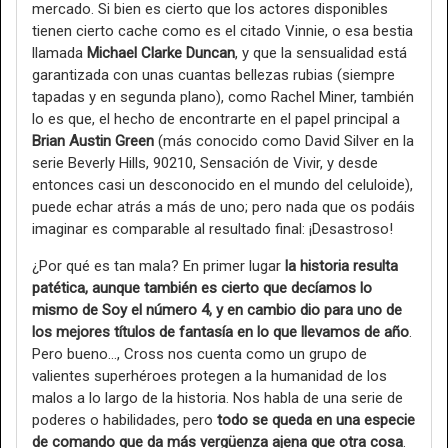
mercado. Si bien es cierto que los actores disponibles
tienen cierto cache como es el citado Vinnie, o esa bestia
llamada
Michael Clarke Duncan
, y que la sensualidad está
garantizada con unas cuantas bellezas rubias (siempre
tapadas y en segunda plano), como Rachel Miner, también
lo es que, el hecho de encontrarte en el papel principal a
Brian Austin Green
(más conocido como David Silver en la
serie Beverly Hills, 90210, Sensación de Vivir, y desde
entonces casi un desconocido en el mundo del celuloide),
puede echar atrás a más de uno; pero nada que os podáis
imaginar es comparable al resultado final: ¡Desastroso!
¿Por qué es tan mala? En primer lugar
la historia resulta
patética, aunque también es cierto que decíamos lo
mismo de Soy el número 4, y en cambio dio para uno de
los mejores títulos de fantasía en lo que llevamos de año
.
Pero bueno…, Cross nos cuenta como un grupo de
valientes superhéroes protegen a la humanidad de los
malos a lo largo de la historia. Nos habla de una serie de
poderes o habilidades, pero
todo se queda en una especie
de comando que da más vergüenza ajena que otra cosa
.