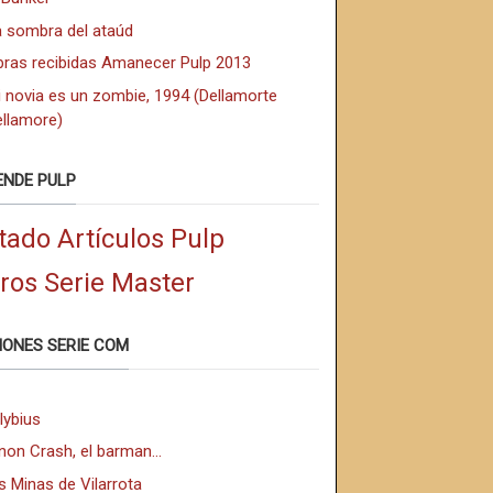
a sombra del ataúd
bras recibidas Amanecer Pulp 2013
 novia es un zombie, 1994 (Dellamorte
ellamore)
ENDE PULP
tado Artículos Pulp
bros Serie Master
IONES SERIE COM
lybius
non Crash, el barman...
s Minas de Vilarrota