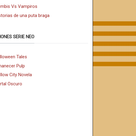
mbis Vs Vampiros
storias de una puta braga
IONES SERIE NEO
lloween Tales
anecer Pulp
llow City Novela
rtal Oscuro