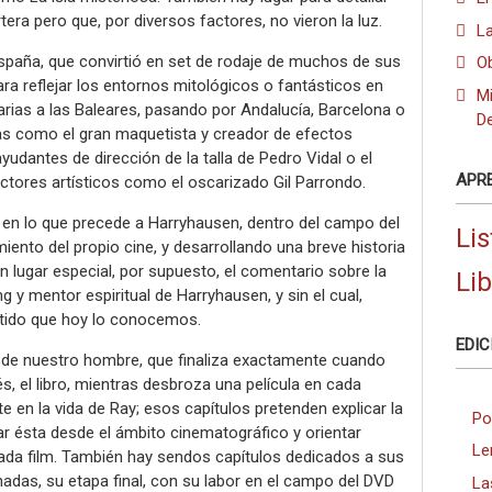
ra pero que, por diversos factores, no vieron la luz.
L
España, que convirtió en set de rodaje de muchos de sus
O
ra reflejar los entornos mitológicos o fantásticos en
Mi
arias a las Baleares, pasando por Andalucía, Barcelona o
D
stas como el gran maquetista y creador de efectos
yudantes de dirección de la talla de Pedro Vidal o el
APR
rectores artísticos como el oscarizado Gil Parrondo.
 en lo que precede a Harryhausen, dentro del campo del
Lis
iento del propio cine, y desarrollando una breve historia
n lugar especial, por supuesto, el comentario sobre la
Li
g y mentor espiritual de Harryhausen, y sin el cual,
entido que hoy lo conocemos.
EDIC
a de nuestro hombre, que finaliza exactamente cuando
s, el libro, mientras desbroza una película en cada
e en la vida de Ray; esos capítulos pretenden explicar la
Po
ar ésta desde el ámbito cinematográfico y orientar
Le
ada film. También hay sendos capítulos dedicados a sus
hadas, su etapa final, con su labor en el campo del DVD
La