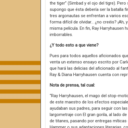
the tiger” (Simbad y el ojo del tigre). P
supongo que ésta debería ser la batalla fi
tres argonautas se enfrentan a varios es
forma difícil de olvidar... ¿no creéis? ¡Ah,
misma película. En fin, Ray Harryhausen 
imborrables.
¿Y todo esto a que viene?
Pues para todos aquellos aficionados qu
venta un extenso ensayo escrito por Carl
que hará las delicias del aficionado al fa
Ray & Diana Harryhausen cuenta con repr
Nota de prensa, tal cual:
“Ray Harryhausen, el mago del stop-motio
de este maestro de los efectos especiale
ayudaban sus padres, para seguir con las
largometraje con El gran gorila, al lado de
de titanes, pasando por entregas míticas 
Hammer o sus adaptaciones literarias, com