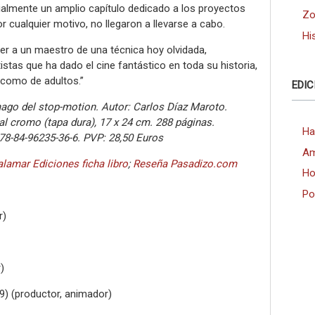
ialmente un amplio capítulo dedicado a los proyectos
Zo
or cualquier motivo, no llegaron a llevarse a cabo.
Hi
ocer a un maestro de una técnica hoy olvidada,
tas que ha dado el cine fantástico en toda su historia,
 como de adultos.”
EDIC
ago del stop-motion. Autor: Carlos Díaz Maroto.
l cromo (tapa dura), 17 x 24 cm. 288 páginas.
Ha
78-84-96235-36-6. PVP: 28,50 Euros
Am
lamar Ediciones ficha libro
;
Reseña Pasadizo.com
Ho
Po
r)
)
49) (productor, animador)