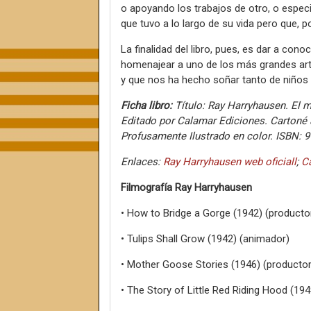
o apoyando los trabajos de otro, o espec
que tuvo a lo largo de su vida pero que, p
La finalidad del libro, pues, es dar a con
homenajear a uno de los más grandes artis
y que nos ha hecho soñar tanto de niños
Ficha libro:
Título: Ray Harryhausen. El m
Editado por Calamar Ediciones. Cartoné a
Profusamente Ilustrado en color. ISBN: 9
Enlaces:
Ray Harryhausen web oficiall
;
Ca
Filmografía Ray Harryhausen
• How to Bridge a Gorge (1942) (producto
• Tulips Shall Grow (1942) (animador)
• Mother Goose Stories (1946) (productor
• The Story of Little Red Riding Hood (19