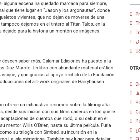
ero si alguna escena ha quedado marcada para siempre,
nal que tiene lugar en "Jason y los argonautas”, donde
P
queletos vivientes, que no dejan de moverse de una
T
 y tampoco dejemos en el tintero al Titan Talos, en la
ha dejado para la historia un montón de imágenes
Tr
¿Q
U
e deseen saber más, Calamar Ediciones ha puesto a la
os Diaz Maroto. Un libro con abundante material gráfico
OTR
ntastique, y que gracias al apoyo recibido de la Fundación
oducciones del art-work originales de Harryhausen.
Di
J
Po
n ofrece un exhaustivo recorrido sobre la filmografía
s, desde sus inicios con sus films caseros en los que le
C
 adaptaciones de cuentos que rodó, o su debut en el
Pe
 su mentor Willis O'Brien, hasta su última película, Furia
¿Q
como su trilogía con Simbad, su incursión en la
o La isla misteriosa. También hay lugar para detallar
El