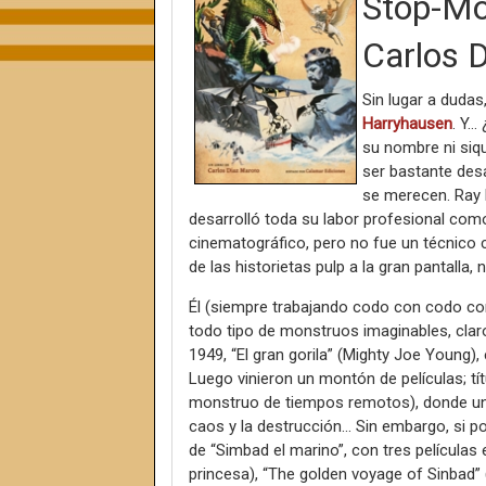
Stop-Mot
Carlos 
Sin lugar a duda
Harryhausen
. Y…
su nombre ni siqu
ser bastante des
se merecen. Ray 
desarrolló toda su labor profesional com
cinematográfico, pero no fue un técnico cu
de las historietas pulp a la gran pantalla, 
Él (siempre trabajando codo con codo con 
todo tipo de monstruos imaginables, claro
1949, “El gran gorila” (Mighty Joe Young), 
Luego vinieron un montón de películas; t
monstruo de tiempos remotos), donde un
caos y la destrucción... Sin embargo, si 
de “Simbad el marino”, con tres películas 
princesa), “The golden voyage of Sinbad” 