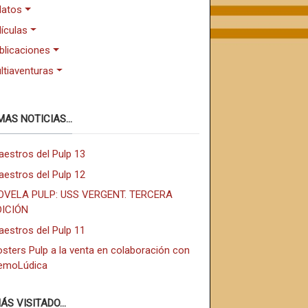
latos
lículas
blicaciones
ltiaventuras
MAS NOTICIAS...
aestros del Pulp 13
aestros del Pulp 12
OVELA PULP: USS VERGENT. TERCERA
DICIÓN
aestros del Pulp 11
sters Pulp a la venta en colaboración con
emoLúdica
ÁS VISITADO...