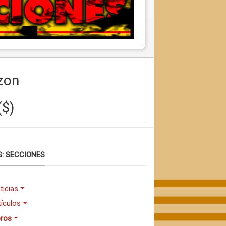
zon
($)
: SECCIONES
ticias
tículos
bros