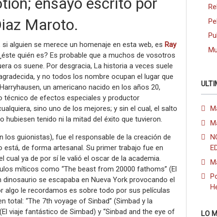
ion; ensayo escrito por
Re
Diaz Maroto.
Pe
Pu
s, si alguien se merece un homenaje en esta web, es
Ray
Mu
 ¿éste quién es? Es probable que a muchos de vosotros
era os suene. Por desgracia, La historia a veces suele
agradecida, y no todos los nombre ocupan el lugar que
ULTI
Harryhausen, un americano nacido en los años 20,
o técnico de efectos especiales y productor
alquiera, sino uno de los mejores; y sin el cual, el salto
M
no hubiesen tenido ni la mitad del éxito que tuvieron.
M
los guionistas), fue el responsable de la creación de
N
 está, de forma artesanal. Su primer trabajo fue en
E
el cual ya de por sí le valió el oscar de la academia.
M
ítulos míticos como “The beast from 20000 fathoms” (El
Po
 dinosaurio se escapaba en Nueva York provocando el
H
por algo le recordamos es sobre todo por sus películas
en total: “The 7th voyage of Sinbad” (Simbad y la
(El viaje fantástico de Simbad) y “Sinbad and the eye of
LO M