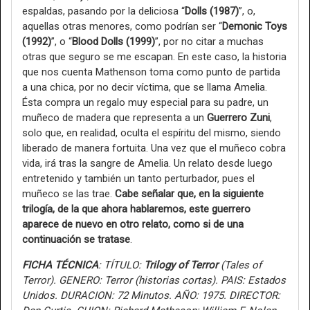
espaldas, pasando por la deliciosa “
Dolls (1987)
”, o,
aquellas otras menores, como podrían ser “
Demonic Toys
(1992)
”, o “
Blood Dolls (1999)
”, por no citar a muchas
otras que seguro se me escapan. En este caso, la historia
que nos cuenta Mathenson toma como punto de partida
a una chica, por no decir víctima, que se llama Amelia.
Ésta compra un regalo muy especial para su padre, un
muñeco de madera que representa a un
Guerrero Zuni
,
solo que, en realidad, oculta el espíritu del mismo, siendo
liberado de manera fortuita. Una vez que el muñeco cobra
vida, irá tras la sangre de Amelia. Un relato desde luego
entretenido y también un tanto perturbador, pues el
muñeco se las trae.
Cabe señalar que, en la siguiente
trilogía, de la que ahora hablaremos, este guerrero
aparece de nuevo en otro relato, como si de una
continuación se tratase
.
FICHA TÉCNICA
: TÍTULO:
Trilogy of Terror
(Tales of
Terror). GENERO: Terror (historias cortas). PAIS: Estados
Unidos. DURACION: 72 Minutos. AÑO: 1975. DIRECTOR: