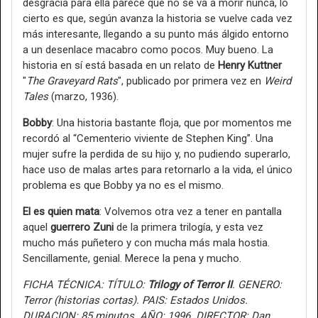
desgracia para ella parece que no se va a morir nunca, lo
cierto es que, según avanza la historia se vuelve cada vez
más interesante, llegando a su punto más álgido entorno
a un desenlace macabro como pocos. Muy bueno. La
historia en sí está basada en un relato de
Henry Kuttner
"
The Graveyard Rats
", publicado por primera vez en
Weird
Tales
(marzo, 1936).
Bobby
: Una historia bastante floja, que por momentos me
recordó al “Cementerio viviente de Stephen King”. Una
mujer sufre la perdida de su hijo y, no pudiendo superarlo,
hace uso de malas artes para retornarlo a la vida, el único
problema es que Bobby ya no es el mismo.
El es quien mata
: Volvemos otra vez a tener en pantalla
aquel
guerrero Zuni
de la primera trilogía, y esta vez
mucho más puñetero y con mucha más mala hostia.
Sencillamente, genial. Merece la pena y mucho.
FICHA TÉCNICA: TÍTULO:
Trilogy of Terror II
. GENERO:
Terror (historias cortas). PAIS: Estados Unidos.
DURACION: 85 minutos. AÑO: 1996. DIRECTOR: Dan