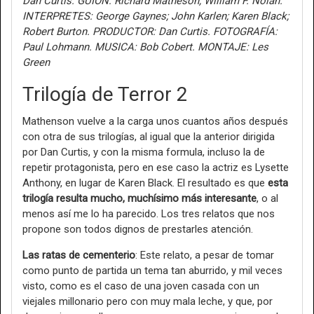
Dan Curtis. GUION: Richard Matheson; William F. Nolan.
INTERPRETES: George Gaynes; John Karlen; Karen Black;
Robert Burton. PRODUCTOR: Dan Curtis. FOTOGRAFÍA:
Paul Lohmann. MUSICA: Bob Cobert. MONTAJE: Les
Green
Trilogía de Terror 2
Mathenson vuelve a la carga unos cuantos años después
con otra de sus trilogías, al igual que la anterior dirigida
por Dan Curtis, y con la misma formula, incluso la de
repetir protagonista, pero en ese caso la actriz es Lysette
Anthony, en lugar de Karen Black. El resultado es que
esta
trilogía resulta mucho, muchísimo más interesante
, o al
menos así me lo ha parecido. Los tres relatos que nos
propone son todos dignos de prestarles atención.
Las ratas de cementerio
: Este relato, a pesar de tomar
como punto de partida un tema tan aburrido, y mil veces
visto, como es el caso de una joven casada con un
viejales millonario pero con muy mala leche, y que, por