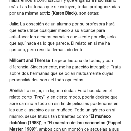
hablaremos a continuación, y que engancha muchísimo
más. Las historias que se incluyen, todas protagonizadas
por una misma actriz (
Karen Black
), son éstas:
Julie
: La obsesión de un alumno por su profesora hará
que éste utilice cualquier medio a su alcance para
satisfacer los deseos carnales que siente por ella, solo
que aquí nada es lo que parece. El relato en sí me ha
gustado, pero resulta demasiado lento.
Millicent and Therese
: La peor historia de todas, y con
diferencia. Sinceramente, me ha parecido intragable. Trata
sobre dos hermanas que se odian mutuamente cuyas
personalidades son del todo opuestas.
Amelia
. La mejor, sin lugar a dudas. Está basada en el
relato corto “
Prey
”, y, en cierto modo, podría decirse que
abre camino a todo un sin fin de películas posteriores en
las que el asesino es un muñeco. Todo un género en sí
mismo, desde títulos tan brillantes como “
El muñeco
diabólico (1988)
”, o “
El maestro de las marionetas (Puppet
Master, 1989)
”, ambos con un montón de secuelas a sus