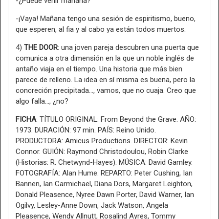
-¿Puede venir mañana?
-¡Vaya! Mañana tengo una sesión de espiritismo, bueno,
que esperen, al fia y al cabo ya están todos muertos.
4)
THE DOOR
: una joven pareja descubren una puerta que
comunica a otra dimensión en la que un noble inglés de
antaño viaja en el tiempo. Una historia que más bien
parece de relleno. La idea en sí misma es buena, pero la
concreción precipitada…, vamos, que no cuaja. Creo que
algo falla…, ¿no?
FICHA
: TÍTULO ORIGINAL: From Beyond the Grave. AÑO:
1973. DURACIÓN: 97 min. PAÍS: Reino Unido.
PRODUCTORA: Amicus Productions. DIRECTOR: Kevin
Connor. GUIÓN: Raymond Christodoulou, Robin Clarke
(Historias: R. Chetwynd-Hayes). MÚSICA: David Gamley.
FOTOGRAFÍA: Alan Hume. REPARTO: Peter Cushing, Ian
Bannen, Ian Carmichael, Diana Dors, Margaret Leighton,
Donald Pleasence, Nyree Dawn Porter, David Warner, Ian
Ogilvy, Lesley-Anne Down, Jack Watson, Angela
Pleasence, Wendy Allnutt, Rosalind Ayres, Tommy