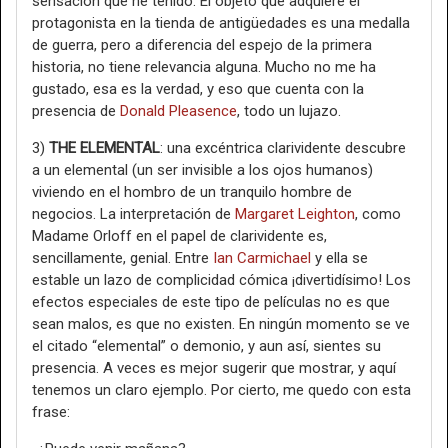
sensación que he tenido. El objeto que adquiere el
protagonista en la tienda de antigüedades es una medalla
de guerra, pero a diferencia del espejo de la primera
historia, no tiene relevancia alguna. Mucho no me ha
gustado, esa es la verdad, y eso que cuenta con la
presencia de
Donald Pleasence
, todo un lujazo.
3)
THE ELEMENTAL
: una excéntrica clarividente descubre
a un elemental (un ser invisible a los ojos humanos)
viviendo en el hombro de un tranquilo hombre de
negocios. La interpretación de
Margaret Leighton
, como
Madame Orloff en el papel de clarividente es,
sencillamente, genial. Entre
Ian Carmichael
y ella se
estable un lazo de complicidad cómica ¡divertidísimo! Los
efectos especiales de este tipo de películas no es que
sean malos, es que no existen. En ningún momento se ve
el citado “elemental” o demonio, y aun así, sientes su
presencia. A veces es mejor sugerir que mostrar, y aquí
tenemos un claro ejemplo. Por cierto, me quedo con esta
frase: