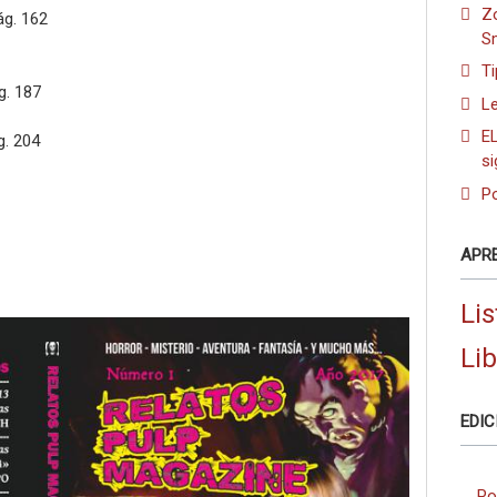
Zo
ág. 162
S
Ti
g. 187
Le
EL
. 204
si
Po
APR
Lis
Li
EDIC
Po