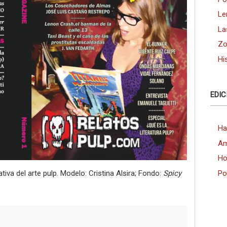
Le
La
Zo
Hi
EDIC
Ha
Am
Ho
iva del arte pulp. Modelo: Cristina Alsira; Fondo:
Spicy
Po