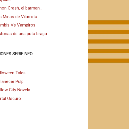
non Crash, el barman...
s Minas de Vilarrota
mbis Vs Vampiros
storias de una puta braga
IONES SERIE NEO
lloween Tales
anecer Pulp
llow City Novela
rtal Oscuro