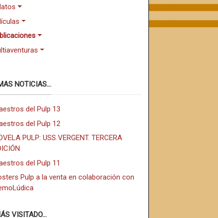
latos
lículas
blicaciones
ltiaventuras
MAS NOTICIAS...
aestros del Pulp 13
aestros del Pulp 12
OVELA PULP: USS VERGENT. TERCERA
DICIÓN
aestros del Pulp 11
sters Pulp a la venta en colaboración con
emoLúdica
ÁS VISITADO...