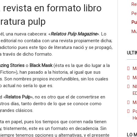
Re
revista en formato libro
Pe
eratura pulp
Pu
Mu
él, una nueva cabecera: «
Relatos Pulp Magazine
». Lo
a editorial no contaba con una revista propiamente dicha;
adictorio pues este tipo de literatura nació y se propagó,
ULTI
 a través de dicho formato.
zing Stories
o
Black Mask
(ésta es la que dio lugar a la
M
iction»), han pasado a la historia, al igual que sus
M
s. Son nombres propios inconfundibles, sin los cuales
o actual no sería lo que es.
N
E
d «
Relatos Pulp
», no es otro que el de convertirse en
M
stros días, tanto dentro de lo que se conoce como
randes clásicos.
Po
H
ista en papel, pues los tiempos que corren nada tienen
 y, tristemente, este es un formato en decadencia. Sin
LO M
iempre tenemos opciones u alternativas, y el presente