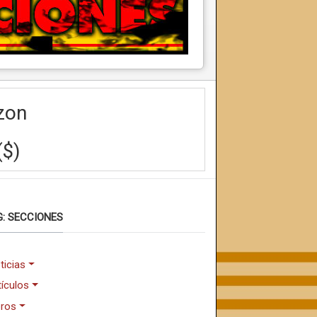
zon
($)
: SECCIONES
ticias
tículos
bros