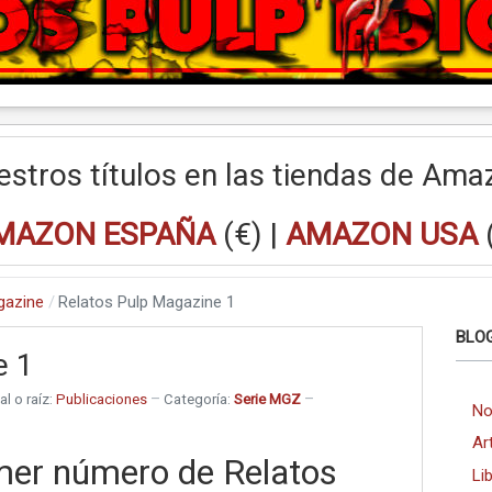
estros títulos en las tiendas de Ama
MAZON ESPAÑA
(€) |
AMAZON USA
gazine
Relatos Pulp Magazine 1
BLOG
e 1
al o raíz:
Publicaciones
Categoría:
Serie MGZ
No
Ar
mer número de Relatos
Li