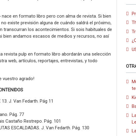
P
» nace en formato libro pero con alma de revista. Si bien
T
e no existe previsión alguna de cuándo saldrá el próximo,
 transcurran los acontecimientos. Si sois habituales de
Tr
si bien andamos escasos de medios y recursos, no así
¿Q
U
 revista pulp en formato libro abordarán una selección
ra web, artículos, reportajes, entrevistas, y todo
OTR
de vuestro agrado!
Mu
te
CONTENIDOS
Ki
. J. Van Fedarth. Pág 11
B
no. Pág. 77
La
 Castaño Restrepo. Pág. 101
L
TAS ESCALDADAS. J. Van Fedarth. Pág. 130
L