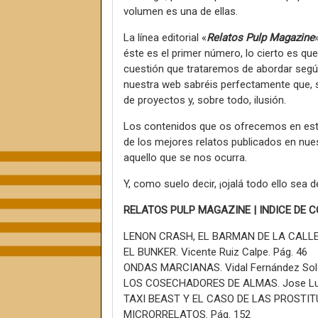
volumen es una de ellas.
La línea editorial «
Relatos Pulp Magazine
éste es el primer número, lo cierto es qu
cuestión que trataremos de abordar según
nuestra web sabréis perfectamente que, 
de proyectos y, sobre todo, ilusión.
Los contenidos que os ofrecemos en esta
de los mejores relatos publicados en nuest
aquello que se nos ocurra.
Y, como suelo decir, ¡ojalá todo ello sea 
RELATOS PULP MAGAZINE | INDICE DE 
LENON CRASH, EL BARMAN DE LA CALLE 13
EL BUNKER. Vicente Ruiz Calpe. Pág. 46
ONDAS MARCIANAS. Vidal Fernández Sola
LOS COSECHADORES DE ALMAS. Jose Luis
TAXI BEAST Y EL CASO DE LAS PROSTITU
MICRORRELATOS. Pág. 152