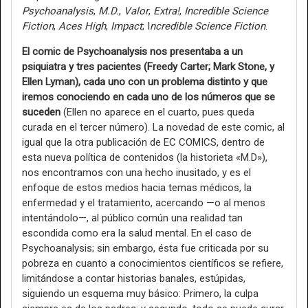
Psychoanalysis
,
M.D.
,
Valor
,
Extra!
,
Incredible Science
Fiction
,
Aces High
,
Impact
; I
ncredible Science Fiction
.
El comic de Psychoanalysis nos presentaba a un
psiquiatra y tres pacientes (Freedy Carter; Mark Stone, y
Ellen Lyman), cada uno con un problema distinto y que
iremos conociendo en cada uno de los números que se
suceden
(Ellen no aparece en el cuarto, pues queda
curada en el tercer número). La novedad de este comic, al
igual que la otra publicación de EC COMICS, dentro de
esta nueva política de contenidos (la historieta «M.D»),
nos encontramos con una hecho inusitado, y es el
enfoque de estos medios hacia temas médicos, la
enfermedad y el tratamiento, acercando —o al menos
intentándolo—, al público común una realidad tan
escondida como era la salud mental. En el caso de
Psychoanalysis; sin embargo, ésta fue criticada por su
pobreza en cuanto a conocimientos científicos se refiere,
limitándose a contar historias banales, estúpidas,
siguiendo un esquema muy básico: Primero, la culpa