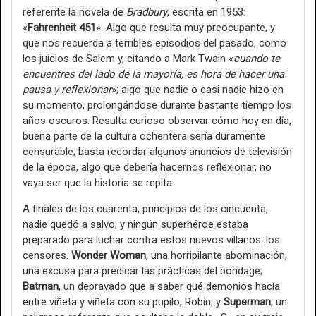
referente la novela de
Bradbury
, escrita en 1953:
«
Fahrenheit 451
». Algo que resulta muy preocupante, y
que nos recuerda a terribles episodios del pasado, como
los juicios de Salem y, citando a Mark Twain «
cuando te
encuentres del lado de la mayoría, es hora de hacer una
pausa y reflexionar
»; algo que nadie o casi nadie hizo en
su momento, prolongándose durante bastante tiempo los
años oscuros. Resulta curioso observar cómo hoy en día,
buena parte de la cultura ochentera sería duramente
censurable; basta recordar algunos anuncios de televisión
de la época, algo que debería hacernos reflexionar, no
vaya ser que la historia se repita.
A finales de los cuarenta, principios de los cincuenta,
nadie quedó a salvo, y ningún superhéroe estaba
preparado para luchar contra estos nuevos villanos: los
censores.
Wonder Woman
, una horripilante abominación,
una excusa para predicar las prácticas del bondage;
Batman
, un depravado que a saber qué demonios hacía
entre viñeta y viñeta con su pupilo, Robin; y
Superman
, un