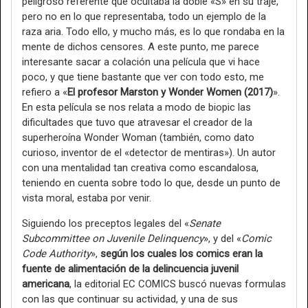
peligroso referente que ocultaba la doble «S» en su traje,
pero no en lo que representaba, todo un ejemplo de la
raza aria. Todo ello, y mucho más, es lo que rondaba en la
mente de dichos censores. A este punto, me parece
interesante sacar a colación una película que vi hace
poco, y que tiene bastante que ver con todo esto, me
refiero a «
El profesor Marston y Wonder Women (2017)
».
En esta película se nos relata a modo de biopic las
dificultades que tuvo que atravesar el creador de la
superheroína Wonder Woman (también, como dato
curioso, inventor de el «detector de mentiras»). Un autor
con una mentalidad tan creativa como escandalosa,
teniendo en cuenta sobre todo lo que, desde un punto de
vista moral, estaba por venir.
Siguiendo los preceptos legales del «
Senate
Subcommittee on Juvenile Delinquency
», y del «
Comic
Code Authority
»,
según los cuales los comics eran la
fuente de alimentación de la delincuencia juvenil
americana
, la editorial EC COMICS buscó nuevas formulas
con las que continuar su actividad, y una de sus