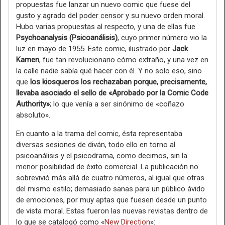
propuestas fue lanzar un nuevo comic que fuese del
gusto y agrado del poder censor y su nuevo orden moral.
Hubo varias propuestas al respecto, y una de ellas fue
Psychoanalysis (Psicoanálisis)
, cuyo primer número vio la
luz en mayo de 1955. Este comic, ilustrado por
Jack
Kamen
, fue tan revolucionario cómo extraño, y una vez en
la calle nadie sabía qué hacer con él. Y no solo eso, sino
que
los kiosqueros los rechazaban porque, precisamente,
llevaba asociado el sello de «Aprobado por la Comic Code
Authority»
; lo que venía a ser sinónimo de «coñazo
absoluto».
En cuanto a la trama del comic, ésta representaba
diversas sesiones de diván, todo ello en torno al
psicoanálisis y el psicodrama, como decimos, sin la
menor posibilidad de éxito comercial. La publicación no
sobrevivió más allá de cuatro números, al igual que otras
del mismo estilo; demasiado sanas para un público ávido
de emociones, por muy aptas que fuesen desde un punto
de vista moral. Estas fueron las nuevas revistas dentro de
lo que se catalogó como «
New Direction
»: