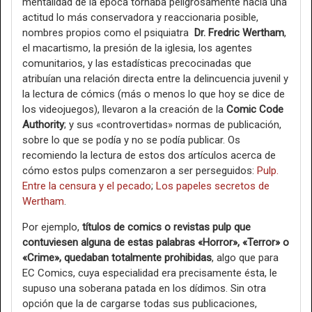
mentalidad de la época tornaba peligrosamente hacia una
actitud lo más conservadora y reaccionaria posible,
nombres propios como el psiquiatra
Dr. Fredric Wertham
,
el macartismo, la presión de la iglesia, los agentes
comunitarios, y las estadísticas precocinadas que
atribuían una relación directa entre la delincuencia juvenil y
la lectura de cómics (más o menos lo que hoy se dice de
los videojuegos), llevaron a la creación de la
Comic Code
Authority
; y sus «controvertidas» normas de publicación,
sobre lo que se podía y no se podía publicar. Os
recomiendo la lectura de estos dos artículos acerca de
cómo estos pulps comenzaron a ser perseguidos:
Pulp.
Entre la censura y el pecado
;
Los papeles secretos de
Wertham
.
Por ejemplo,
títulos de comics o revistas pulp que
contuviesen alguna de estas palabras «Horror», «Terror» o
«Crime», quedaban totalmente prohibidas
, algo que para
EC Comics, cuya especialidad era precisamente ésta, le
supuso una soberana patada en los dídimos. Sin otra
opción que la de cargarse todas sus publicaciones,