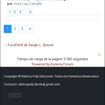
por
José Luis Castaño
1
2
3
...
6
1
2
3
4
Foro
Perfil de Sergio L. Doncel
Tiempo de carga de la página: 0.500 segundos
Powered by
Kunena Forum
Copyright © Relatos Pulp Ediciones. Todos los Derechos Reservados
Contacto: relatospulp [arroba] gmail.com