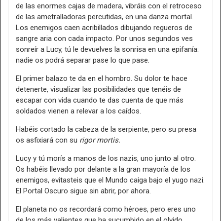
de las enormes cajas de madera, vibráis con el retroceso
de las ametralladoras percutidas, en una danza mortal.
Los enemigos caen acribillados dibujando regueros de
sangre aria con cada impacto. Por unos segundos ves
sonreír a Lucy, tú le devuelves la sonrisa en una epifanía:
nadie os podrá separar pase lo que pase.
El primer balazo te da en el hombro. Su dolor te hace
detenerte, visualizar las posibilidades que tenéis de
escapar con vida cuando te das cuenta de que más
soldados vienen a relevar a los caídos.
Habéis cortado la cabeza de la serpiente, pero su presa
os asfixiará con su
rigor mortis.
Lucy y tú morís a manos de los nazis, uno junto al otro.
Os habéis llevado por delante a la gran mayoría de los
enemigos, evitasteis que el Mundo caiga bajo el yugo nazi.
El Portal Oscuro sigue sin abrir, por ahora.
El planeta no os recordará como héroes, pero eres uno
de los más valientes que ha sucumbido en el olvido.