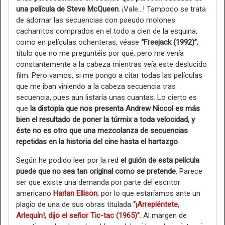
una película de Steve McQueen
. ¡Vale…! Tampoco se trata
de adornar las secuencias con pseudo molones
cacharritos comprados en el todo a cien de la esquina,
como en películas ochenteras, véase
“Freejack (1992)”
;
título que no me preguntéis por qué, pero me venía
constantemente a la cabeza mientras veía este deslucido
film. Pero vamos, si me pongo a citar todas las películas
que me iban viniendo a la cabeza secuencia tras
secuencia, pues aun listaría unas cuantas. Lo cierto es
que
la distopía que nos presenta Andrew Niccol es más
bien el resultado de poner la túrmix a toda velocidad, y
éste no es otro que una mezcolanza de secuencias
repetidas en la historia del cine hasta el hartazgo
.
Según he podido leer por la red
el guión de esta película
puede que no sea tan original como se pretende
. Parece
ser que existe una demanda por parte del escritor
americano
Harlan Ellison
, por lo que estaríamos ante un
plagio de una de sus obras titulada
"¡Arrepiéntete,
Arlequín!, dijo el señor Tic-tac (1965)"
. Al margen de