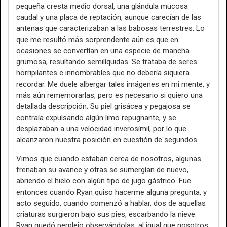
pequeña cresta medio dorsal, una glándula mucosa
caudal y una placa de reptación, aunque carecían de las
antenas que caracterizaban a las babosas terrestres. Lo
que me resultó más sorprendente aún es que en
ocasiones se convertían en una especie de mancha
grumosa, resultando semilíquidas. Se trataba de seres
horripilantes e innombrables que no debería siquiera
recordar. Me duele albergar tales imágenes en mi mente, y
más aún rememorarlas, pero es necesario si quiero una
detallada descripción. Su piel grisácea y pegajosa se
contraía expulsando algún limo repugnante, y se
desplazaban a una velocidad inverosímil, por lo que
alcanzaron nuestra posición en cuestión de segundos.
Vimos que cuando estaban cerca de nosotros, algunas
frenaban su avance y otras se sumergían de nuevo,
abriendo el hielo con algún tipo de jugo gástrico. Fue
entonces cuando Ryan quiso hacerme alguna pregunta, y
acto seguido, cuando comenzó a hablar, dos de aquellas
criaturas surgieron bajo sus pies, escarbando la nieve.
Ryan quedó perplejo observándolas, al igual que nosotros,