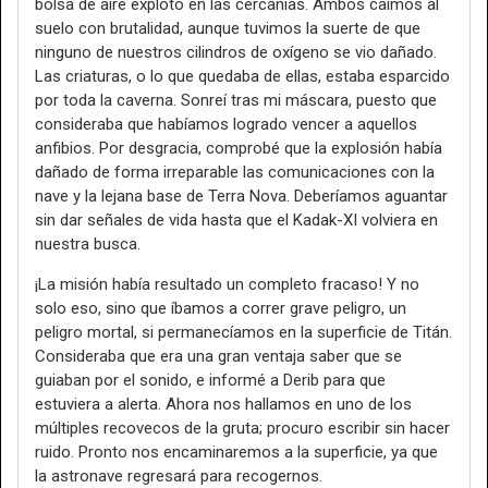
bolsa de aire explotó en las cercanías. Ambos caímos al
suelo con brutalidad, aunque tuvimos la suerte de que
ninguno de nuestros cilindros de oxígeno se vio dañado.
Las criaturas, o lo que quedaba de ellas, estaba esparcido
por toda la caverna. Sonreí tras mi máscara, puesto que
consideraba que habíamos logrado vencer a aquellos
anfibios. Por desgracia, comprobé que la explosión había
dañado de forma irreparable las comunicaciones con la
nave y la lejana base de Terra Nova. Deberíamos aguantar
sin dar señales de vida hasta que el Kadak-XI volviera en
nuestra busca.
¡La misión había resultado un completo fracaso! Y no
solo eso, sino que íbamos a correr grave peligro, un
peligro mortal, si permanecíamos en la superficie de Titán.
Consideraba que era una gran ventaja saber que se
guiaban por el sonido, e informé a Derib para que
estuviera a alerta. Ahora nos hallamos en uno de los
múltiples recovecos de la gruta; procuro escribir sin hacer
ruido. Pronto nos encaminaremos a la superficie, ya que
la astronave regresará para recogernos.