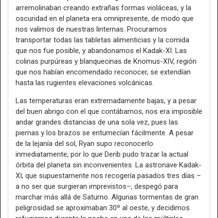
arremolinaban creando extrañas formas violáceas, y la
oscuridad en el planeta era omnipresente, de modo que
nos valimos de nuestras linternas. Procuramos
transportar todas las tabletas alimenticias y la comida
que nos fue posible, y abandonamos el Kadak-XI. Las
colinas purpúreas y blanquecinas de Knomus-XIV, región
que nos habían encomendado reconocer, se extendían
hasta las rugientes elevaciones volcánicas.
Las temperaturas eran extremadamente bajas, y a pesar
del buen abrigo con el que contábamos, nos era imposible
andar grandes distancias de una sola vez, pues las
piernas y los brazos se entumecían fácilmente. A pesar
de la lejanía del sol, Ryan supo reconocerlo
inmediatamente, por lo que Derib pudo trazar la actual
órbita del planeta sin inconvenientes. La astronave Kadak-
XI, que supuestamente nos recogería pasados tres días –
a no ser que surgieran imprevistos–, despegó para
marchar más allá de Saturno. Algunas tormentas de gran
peligrosidad se aproximaban 30º al oeste, y decidimos