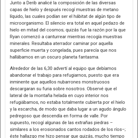
Junto a Derib analicé la composición de las diversas
capas de hielo y después recogí muestras de metano
líquido, las cuales podían ser el hábitat de algún tipo de
microorganismo. El silencio era total en aquel pedazo de
hielo en mitad del cosmos; quizás fue la razón por la que
Ryan comenzó a canturrear mientras recogía muestras
minerales. Resultaba aterrador caminar por aquella
superficie muerta y congelada, pues parecía que nos
hallábamos en un oscuro planeta fantasma.
Alrededor de las 6,30 advertí al equipo que debíamos
abandonar el trabajo para refugiarnos, puesto que era
inminente que aquellos nubarrones monstruosos
descargaran su furia sobre nosotros. Observé que el
lateral de la montaña helada en cuyo interior nos
refugiábamos, no estaba totalmente cubierta por el hielo
y la escarcha, de modo que daba lugar a un agudo ángulo
pedregoso que descendía en forma de valle. Por
supuesto, recogí algunas de las extrañas piedras –
similares a los erosionados cantos rodados de los ríos–;
éste hallazgo me hizo pensar que quizás, mucho tiempo