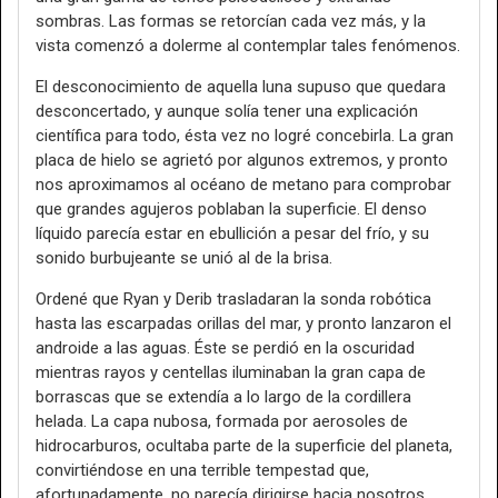
sombras. Las formas se retorcían cada vez más, y la
vista comenzó a dolerme al contemplar tales fenómenos.
El desconocimiento de aquella luna supuso que quedara
desconcertado, y aunque solía tener una explicación
científica para todo, ésta vez no logré concebirla. La gran
placa de hielo se agrietó por algunos extremos, y pronto
nos aproximamos al océano de metano para comprobar
que grandes agujeros poblaban la superficie. El denso
líquido parecía estar en ebullición a pesar del frío, y su
sonido burbujeante se unió al de la brisa.
Ordené que Ryan y Derib trasladaran la sonda robótica
hasta las escarpadas orillas del mar, y pronto lanzaron el
androide a las aguas. Éste se perdió en la oscuridad
mientras rayos y centellas iluminaban la gran capa de
borrascas que se extendía a lo largo de la cordillera
helada. La capa nubosa, formada por aerosoles de
hidrocarburos, ocultaba parte de la superficie del planeta,
convirtiéndose en una terrible tempestad que,
afortunadamente, no parecía dirigirse hacia nosotros.