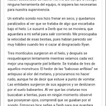
ninguna herramienta del equipo, ni siquiera las necesarias
para nuestra supervivencia.
Un extraño sonido nos hizo frenar en seco, y quedamos
paralizados al ver que se trataba de algo que escarbaba
bajo el hielo. Le susurré a Derib que no se moviera, que
aguardara a mi señal para salir corriendo. Me preocupaba
la velocidad de esas bestias, pues habían parecido ser
muy hábiles cuando les vi cazar al desgraciado Ryan.
Tres montículos surgieron en el hielo, y después se
resquebrajaron lentamente mientras veíamos cada vez
mejor una repugnante piel brillante. Se trataba de tres de
aquellos monstruos. El hedor de las “babosas anfibias” se
antepuso al olor del metano, y procuramos no hacer
ruido, aunque he de decir que estuve a punto de vomitar.
Las entidades surgieron de sus agujeros y se deslizaron
por el suelo babeantes. Al ver que las criaturas nos
buscaban a tientas, pues en ningún momento observé
que poseyeran ojos, comprendí que se guiaban por el
sonido. Entonces hice señas a Derib para que guardara