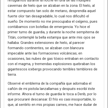
refugiarnos durante la noche en una de las múltiples
cavernas de hielo que se alzaban en la zona. El hielo, al
estar compuesto tan solo de metano, desprendía aquel
fuerte olor tan desagradable, lo cual nos dificultó el
sueño. De momento no me preocupaba el oxígeno, pues
contábamos con botellas de emergencia. Yo hice el
primer turno de guardia, y durante la noche sempiterna de
Titán, contemplé la bella estampa que ante mis ojos se
hallaba: Grandes extensiones de hielo, al parecer
formando continentes, se alzaban con blancura
impecable ante las formaciones volcánicas; en
ocasiones, las nubes de gas tóxico entraban en contacto
con el magma, y tremendas explosiones quebraban los
gigantescos icebergs provocando terribles temblores de
tierra.
Observé el emblema de la compañía que adornaba el
cañón de mi pistola lanzallamas y después escribí éste
informe. Ahora el turno de guardia le toca a Derib, por lo
que procuraré descansar. El frío es casi insoportable, lo
que, al sentirlo en mis propias carnes, me hace dudar de