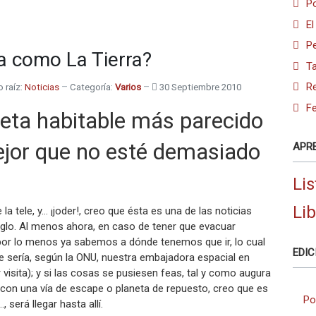
Po
El
Pe
a como La Tierra?
Ta
R
o raíz:
Noticias
Categoría:
Varios
30 Septiembre 2010
Fe
eta habitable más parecido
mejor que no esté demasiado
APR
Lis
Li
a tele, y… ¡joder!, creo que ésta es una de las noticias
glo. Al menos ahora, en caso de tener que evacuar
 por lo menos ya sabemos a dónde tenemos que ir, lo cual
EDIC
e sería, según la ONU, nuestra embajadora espacial en
 visita); y si las cosas se pusiesen feas, tal y como augura
r con una vía de escape o planeta de repuesto, creo que es
Po
será llegar hasta allí.