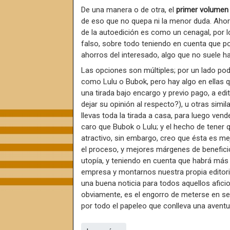
De una manera o de otra, el
primer volumen 
de eso que no quepa ni la menor duda. Aho
de la autoedición es como un cenagal, por 
falso, sobre todo teniendo en cuenta que por
ahorros del interesado, algo que no suele h
Las opciones son múltiples; por un lado p
como Lulu o Bubok, pero hay algo en ellas q
una tirada bajo encargo y previo pago, a edi
dejar su opinión al respecto?), u otras simi
llevas toda la tirada a casa, para luego ve
caro que Bubok o Lulu; y el hecho de tene
atractivo, sin embargo, creo que ésta es m
el proceso, y mejores márgenes de benefici
utopía, y teniendo en cuenta que habrá más 
empresa y montarnos nuestra propia editori
una buena noticia para todos aquellos afici
obviamente, es el engorro de meterse en seme
por todo el papeleo que conlleva una avent