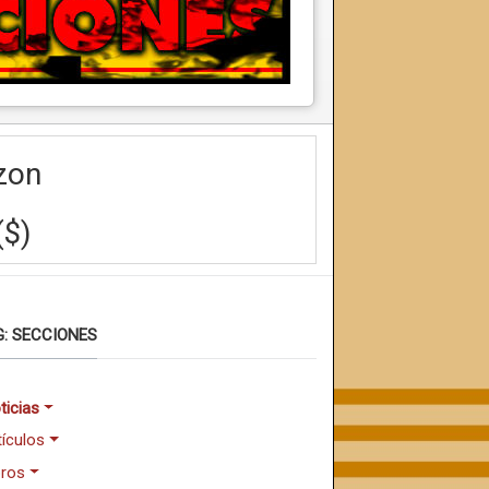
zon
($)
: SECCIONES
ticias
tículos
bros