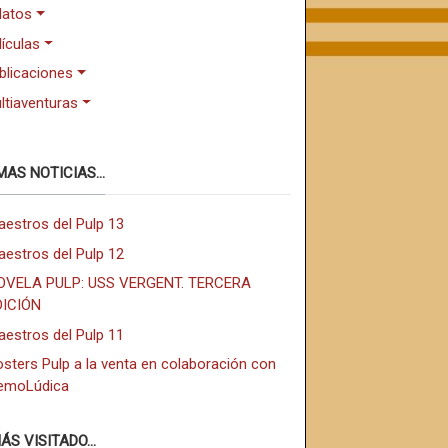
latos
lículas
blicaciones
ltiaventuras
MAS NOTICIAS...
aestros del Pulp 13
aestros del Pulp 12
OVELA PULP: USS VERGENT. TERCERA
DICIÓN
aestros del Pulp 11
sters Pulp a la venta en colaboración con
emoLúdica
ÁS VISITADO...