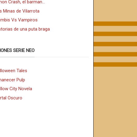
non Crash, el barman...
s Minas de Vilarrota
mbis Vs Vampiros
storias de una puta braga
IONES SERIE NEO
lloween Tales
anecer Pulp
llow City Novela
rtal Oscuro