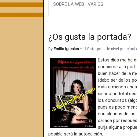
SOBRE LA WEB | VARIOS
¿Os gusta la portada?
By
Emilio Iglesias
Categoría de nivel principal 
Estos días me he de
concierne a la porta
buen hacer de la m
(debo ser de los p
más o menos encarr
siendo un total des
los concursos (algo
pues es poco menos
con algunas de las 
callada por respue
surja alguna propue
posible será la autoedición.