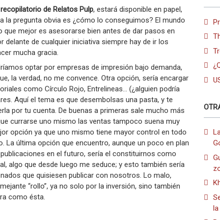
recopilatorio de Relatos Pulp
, estará disponible en papel,
ra la pregunta obvia es ¿cómo lo conseguimos? El mundo
P
lo que mejor es asesorarse bien antes de dar pasos en
T
 delante de cualquier iniciativa siempre hay de ir los
Tr
acer mucha gracia.
¿Q
odríamos optar por empresas de impresión bajo demanda,
ue, la verdad, no me convence. Otra opción, sería encargar
U
toriales como Círculo Rojo, Entrelineas… (¿alguien podría
lares. Aquí el tema es que desembolsas una pasta, y te
OTR
nderla por tu cuenta. De buenas a primeras sale mucho más
r que currarse uno mismo las ventas tampoco suena muy
ejor opción ya que uno mismo tiene mayor control en todo
L
o. La última opción que encuentro, aunque un poco en plan
G
publicaciones en el futuro, sería el constituirnos como
Gu
al, algo que desde luego me seduce; y esto también sería
z
onados que quisiesen publicar con nosotros. Lo malo,
Kh
jante “rollo”, ya no solo por la inversión, sino también
ura como ésta.
Se
la