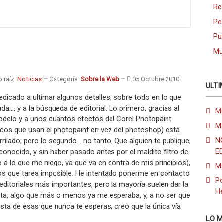
Re
Pe
Pu
Mu
o raíz:
Noticias
Categoría:
Sobre la Web
05 Octubre 2010
ULTI
dicado a ultimar algunos detalles, sobre todo en lo que
da…, y a la búsqueda de editorial. Lo primero, gracias al
M
odelo y a unos cuantos efectos del Corel Photopaint
M
ocos que usan el photopaint en vez del photoshop) está
N
ilado; pero lo segundo… no tanto. Que alguien te publique,
E
conocido, y sin haber pasado antes por el maldito filtro de
 a lo que me niego, ya que va en contra de mis principios),
M
 que tarea imposible. He intentado ponerme en contacto
Po
editoriales más importantes, pero la mayoría suelen dar la
H
sta, algo que más o menos ya me esperaba, y, a no ser que
sta de esas que nunca te esperas, creo que la única vía
LO M