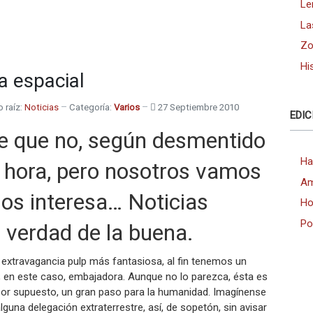
Le
La
Zo
Hi
 espacial
o raíz:
Noticias
Categoría:
Varios
27 Septiembre 2010
EDIC
e que no, según desmentido
Ha
 hora, pero nosotros vamos
Am
nos interesa… Noticias
Ho
Po
 verdad de la buena.
extravagancia pulp más fantasiosa, al fin tenemos un
 en este caso, embajadora. Aunque no lo parezca, ésta es
 por supuesto, un gran paso para la humanidad. Imagínense
lguna delegación extraterrestre, así, de sopetón, sin avisar