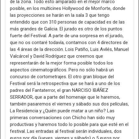
de la zona. Todo esto amparado en el mejor marco
posible, en los multicines Hollywood de Monforte, donde
las proyecciones se harán en la sala 3 que tengo
entendido que con 310 personas de capacidad es de las
más grandes de Galicia. El jurado es otro de los puntos
fuerte del Festival. A parte de una sorpresa en el jurado,
que no os contaré todavía, contamos con 4 directores de
las 4 áreas de la dirección. Lois Patiño, Luis Avilés, Manuel
Valcárcel y David Rodríguez que creemos que
representarán de la mejor forma posible todos los
aspectos cinematográficos. Pero no sólo habrá un
concurso de cortometrajes. El otro gran bloque del
Festival será la retrospectiva que se hará a uno de los
padres del Fantaterror, el gran NARCISO IBÁÑEZ
SERRADOR, que a parte del homenaje que le haremos,
también pasaremos el viernes y sábado sus dos películas,
La Residencia y ¿Quién puede matar a un niño? Las
primeras conversaciones con Chicho han sido muy
productivas y haremos todo lo posible para que esté en el
festival. Las entradas al festival serán individuales, dos
euros por día (jueves, viernes y sábado) o 5 euros por